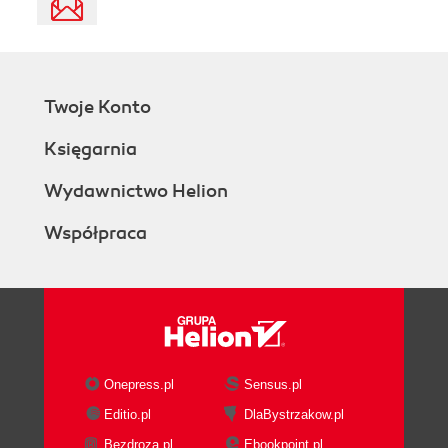
Twoje Konto
Księgarnia
Wydawnictwo Helion
Współpraca
Onepress.pl
Sensus.pl
Editio.pl
DlaBystrzakow.pl
Bezdroza.pl
Ebookpoint.pl