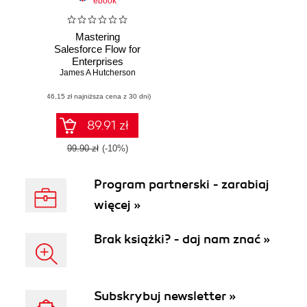
ebook
Mastering
Salesforce Flow for
Enterprises
James A Hutcherson
(46,15 zł najniższa cena z 30 dni)
89.91 zł
99.90 zł
(-10%)
Program partnerski - zarabiaj
więcej »
Brak książki? - daj nam znać »
Subskrybuj newsletter »