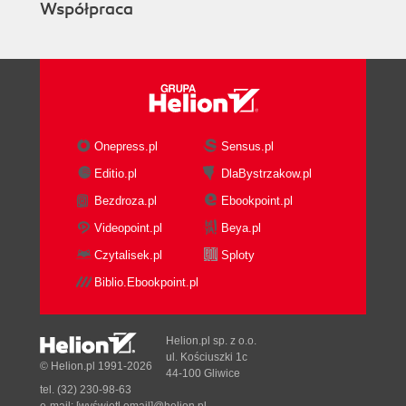
Współpraca
Onepress.pl
Sensus.pl
Editio.pl
DlaBystrzakow.pl
Bezdroza.pl
Ebookpoint.pl
Videopoint.pl
Beya.pl
Czytalisek.pl
Sploty
Biblio.Ebookpoint.pl
Helion.pl sp. z o.o.
ul. Kościuszki 1c
© Helion.pl 1991-2026
44-100 Gliwice
tel. (32) 230-98-63
e-mail:
[wyświetl email]@helion.pl