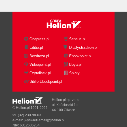
Onepress.pl
Sensus.pl
Editio.pl
DlaBystrzakow.pl
Bezdroza.pl
Ebookpoint.pl
Videopoint.pl
Beya.pl
Czytalisek.pl
Sploty
Biblio.Ebookpoint.pl
Helion.pl sp. z o.o.
ul. Kościuszki 1c
© Helion.pl 1991-2026
44-100 Gliwice
tel. (32) 230-98-63
e-mail:
[wyświetl email]@helion.pl
NIP: 6312636254