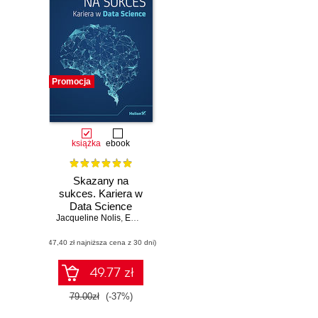
Promocja
książka
ebook
Skazany na
sukces. Kariera w
Data Science
Jacqueline Nolis
,
Emily Robinson
(47,40 zł najniższa cena z 30 dni)
49.77 zł
79.00zł
(-37%)