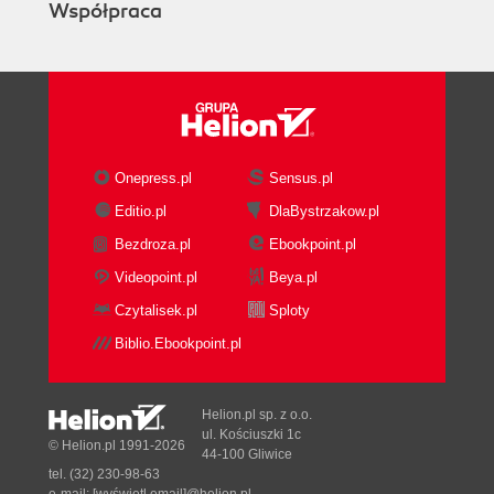
Współpraca
Onepress.pl
Sensus.pl
Editio.pl
DlaBystrzakow.pl
Bezdroza.pl
Ebookpoint.pl
Videopoint.pl
Beya.pl
Czytalisek.pl
Sploty
Biblio.Ebookpoint.pl
Helion.pl sp. z o.o.
ul. Kościuszki 1c
© Helion.pl 1991-2026
44-100 Gliwice
tel. (32) 230-98-63
e-mail:
[wyświetl email]@helion.pl