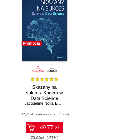
Promocja
książka
ebook
Skazany na
sukces. Kariera w
Data Science
Jacqueline Nolis
,
Emily Robinson
(47,40 zł najniższa cena z 30 dni)
49.77 zł
79.00zł
(-37%)