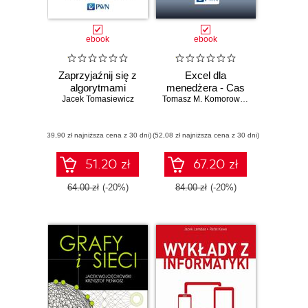
ebook
ebook
Zaprzyjaźnij się z
Excel dla
algorytmami
menedżera - Cas
Jacek Tomasiewicz
Tomasz M. Komorowski
,
Anna Boraws
(39,90 zł najniższa cena z 30 dni)
(52,08 zł najniższa cena z 30 dni)
51.20 zł
67.20 zł
64.00 zł
(-20%)
84.00 zł
(-20%)