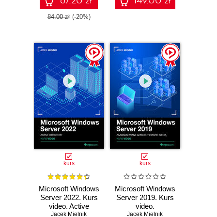
67.20 zł
149.00 zł
84.00 zł
(-20%)
kurs
kurs
Microsoft Windows
Microsoft Windows
Server 2022. Kurs
Server 2019. Kurs
video. Active
video.
Jacek Mielnik
Directory
Zaawansowane
Jacek Mielnik