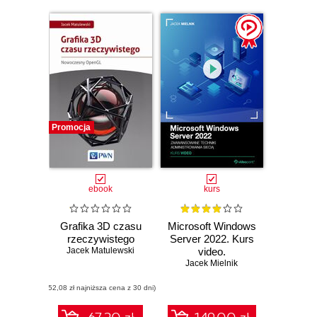
Promocja
ebook
kurs
Grafika 3D czasu
Microsoft Windows
rzeczywistego
Server 2022. Kurs
Jacek Matulewski
video.
Zaawansowane
Jacek Mielnik
techniki
(52,08 zł najniższa cena z 30 dni)
administrowania
siecią