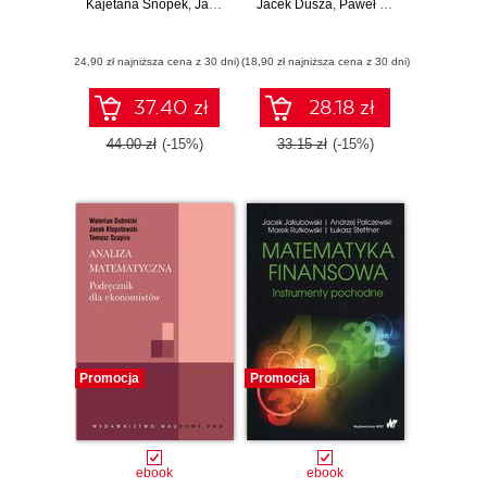
Kajetana Snopek
,
Jacek Wojciechowski
Jacek Dusza
,
Paweł Gąsior
,
Grzegorz 
(24,90 zł najniższa cena z 30 dni)
(18,90 zł najniższa cena z 30 dni)
37.40 zł
28.18 zł
44.00 zł
(-15%)
33.15 zł
(-15%)
Promocja
Promocja
ebook
ebook