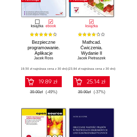
książka
ebook
książka
Bezpieczne
Mathcad.
programowanie.
Ćwiczenia.
Aplikacje
Wydanie II
hakeroodporne
Jacek Ross
Jacek Pietraszek
(19,50 zł najniższa cena z 30 dni)
(23,94 zł najniższa cena z 30 dni)
19.89 zł
25.14 zł
39.00zł
(-49%)
39.90zł
(-37%)