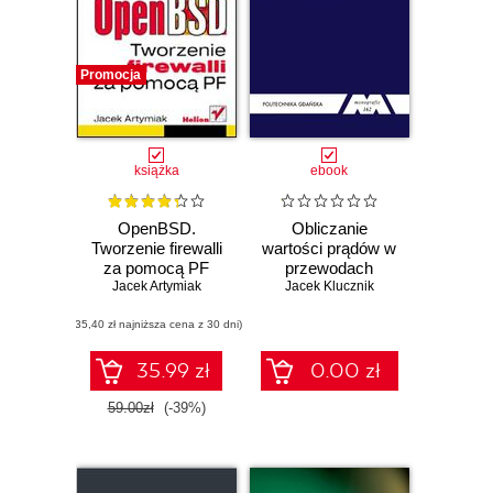
Promocja
książka
ebook
OpenBSD.
Obliczanie
Tworzenie firewalli
wartości prądów w
za pomocą PF
przewodach
Jacek Artymiak
odgromowych linii
Jacek Klucznik
elektroenergetycznych
(35,40 zł najniższa cena z 30 dni)
35.99 zł
0.00 zł
59.00zł
(-39%)