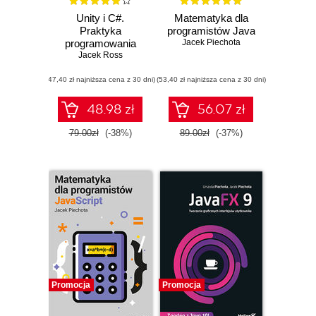
Unity i C#.
Matematyka dla
Praktyka
programistów Java
programowania
Jacek Piechota
Jacek Ross
gier
(47,40 zł najniższa cena z 30 dni)
(53,40 zł najniższa cena z 30 dni)
48.98 zł
56.07 zł
79.00zł
(-38%)
89.00zł
(-37%)
Promocja
Promocja