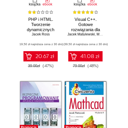
książka
ebook
książka
ebook
PHP i HTML.
Visual C++.
Tworzenie
Gotowe
dynamicznych
rozwiązania dla
stron WWW
Jacek Ross
Jacek Matulewski
programistów
,
Maciej Pakulski
,
Daw
Windows
(19,50 zł najniższa cena z 30 dni)
(39,50 zł najniższa cena z 30 dni)
20.67 zł
41.08 zł
39.00zł
(-47%)
79.00zł
(-48%)
Promocja
Promocja