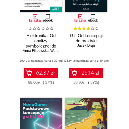
książka
ebook
książka
ebook
Elektronika. Od
Git. Od koncepcji
analizy
do praktyki
symbolicznej do
Jacek Drąg
Anna Filipowska
obliczeń
,
Weronika Izydorczyk
,
Jacek Izydorczyk
,
Sławomir 
kwantowych
(59,40 zł najniższa cena z 30 dni)
(23,94 zł najniższa cena z 30 dni)
62.37 zł
25.14 zł
99.00zł
(-37%)
39.90zł
(-37%)