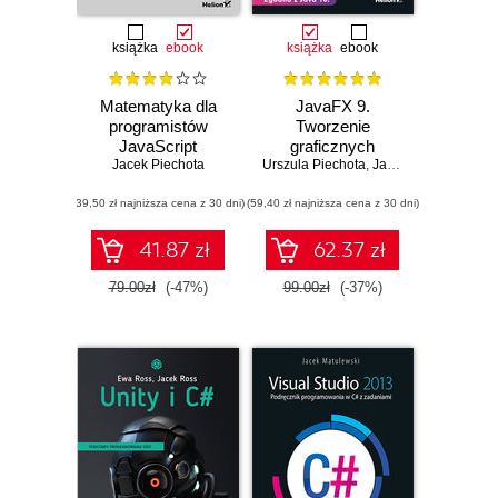
książka
ebook
książka
ebook
Matematyka dla
JavaFX 9.
programistów
Tworzenie
JavaScript
graficznych
Jacek Piechota
Urszula Piechota
interfejsów
,
Jacek Piechota
użytkownika
(39,50 zł najniższa cena z 30 dni)
(59,40 zł najniższa cena z 30 dni)
41.87 zł
62.37 zł
79.00zł
(-47%)
99.00zł
(-37%)