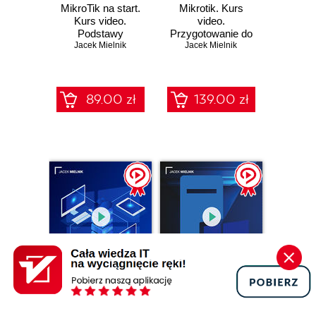
MikroTik na start.
Mikrotik. Kurs
Kurs video.
video.
Podstawy
Przygotowanie do
konfiguracji routera
Jacek Mielnik
egzaminu MTCRE
Jacek Mielnik
89.00 zł
139.00 zł