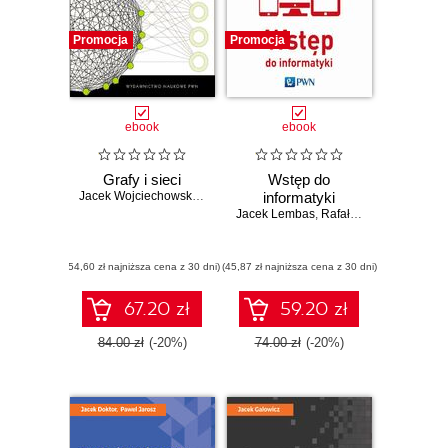
Promocja
Promocja
ebook
ebook
Grafy i sieci
Wstęp do
Jacek Wojciechowski
,
Krzysztof Pieńkosz
informatyki
Jacek Lembas
,
Rafał Kawa
(54,60 zł najniższa cena z 30 dni)
(45,87 zł najniższa cena z 30 dni)
67.20 zł
59.20 zł
84.00 zł
(-20%)
74.00 zł
(-20%)