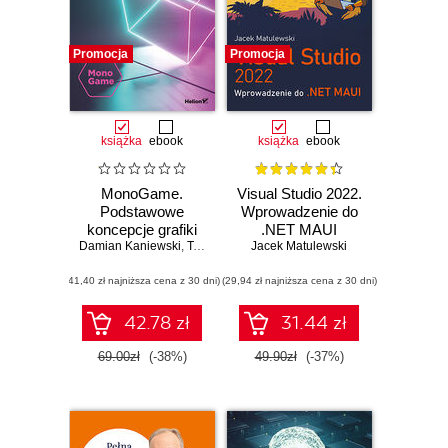
Promocja
Promocja
książka
ebook
książka
ebook
MonoGame.
Visual Studio 2022.
Podstawowe
Wprowadzenie do
koncepcje grafiki
.NET MAUI
Damian Kaniewski
3D
,
Tomasz Dziubak
Jacek Matulewski
,
Jacek Matulewski
(41,40 zł najniższa cena z 30 dni)
(29,94 zł najniższa cena z 30 dni)
42.78 zł
31.44 zł
69.00zł
(-38%)
49.90zł
(-37%)