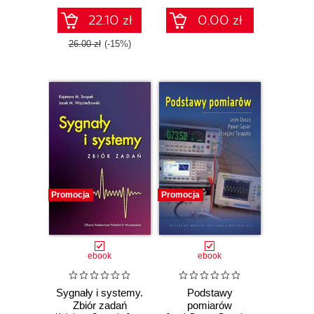
22.10 zł
0.00 zł
26.00 zł
(-15%)
Promocja
Promocja
ebook
ebook
Sygnały i systemy.
Podstawy
Zbiór zadań
pomiarów