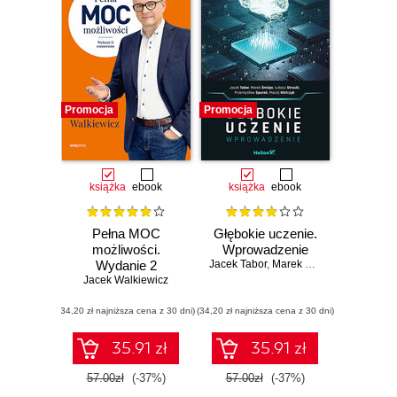
Promocja
Promocja
książka
ebook
książka
ebook
Pełna MOC
Głębokie uczenie.
możliwości.
Wprowadzenie
Wydanie 2
Jacek Tabor
,
Marek Śmieja
,
Łukasz Str
Jacek Walkiewicz
rozszerzone
(34,20 zł najniższa cena z 30 dni)
(34,20 zł najniższa cena z 30 dni)
35.91 zł
35.91 zł
57.00zł
(-37%)
57.00zł
(-37%)