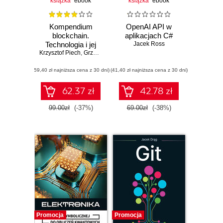
książka
ebook
książka
ebook
Kompendium
OpenAI API w
blockchain.
aplikacjach C#
Technologia i jej
Jacek Ross
Krzysztof Piech
zastosowania
,
Grzegorz Sobiecki
,
Jacek Wytrębowicz
(59,40 zł najniższa cena z 30 dni)
(41,40 zł najniższa cena z 30 dni)
62.37 zł
42.78 zł
99.00zł
(-37%)
69.00zł
(-38%)
Promocja
Promocja