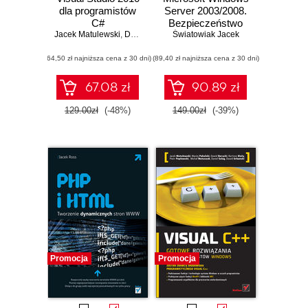
dla programistów
Server 2003/2008.
C#
Bezpieczeństwo
Jacek Matulewski
,
Dawid Borycki
Światowiak Jacek
środowiska z
,
Mateusz Warczak
,
Grzegorz Krau
wykorzystaniem
(64,50 zł najniższa cena z 30 dni)
(89,40 zł najniższa cena z 30 dni)
Forefront Security
67.08 zł
90.89 zł
129.00zł
(-48%)
149.00zł
(-39%)
Promocja
Promocja