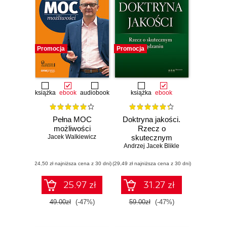
Promocja
Promocja
książka
ebook
audiobook
książka
ebook
Pełna MOC
Doktryna jakości.
możliwości
Rzecz o
Jacek Walkiewicz
skutecznym
Andrzej Jacek Blikle
zarządzaniu
(24,50 zł najniższa cena z 30 dni)
(29,49 zł najniższa cena z 30 dni)
25.97 zł
31.27 zł
49.00zł
(-47%)
59.00zł
(-47%)