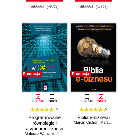
59.00zł
(-48%)
89.00zł
(-37%)
Promocja
Promocja
książka
ebook
książka
ebook
Programowanie
Biblia e-biznesu
równoległe i
Marcin Cichoń
,
Marcin Cisek
,
Kamil C
asynchroniczne w
Mateusz Warczak
C# 5.0
,
Jacek Matulewski
,
Rafał Pawłaszek
,
Piotr Sybilsk