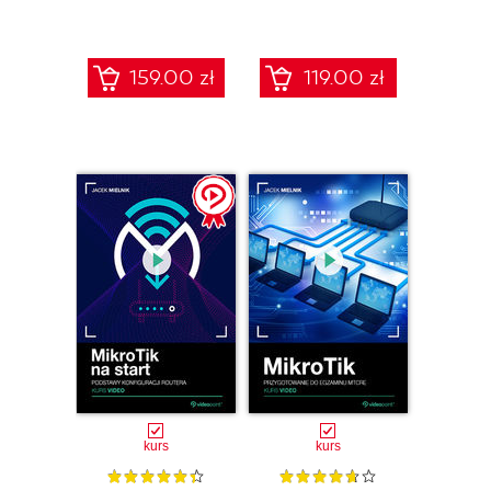
administrowanie
siecią
159.00 zł
119.00 zł
kurs
kurs