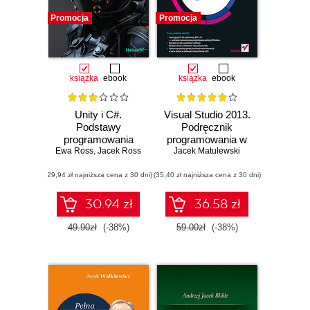
Promocja
Promocja
książka
ebook
książka
ebook
Unity i C#.
Visual Studio 2013.
Podstawy
Podręcznik
programowania
programowania w
Ewa Ross
gier
,
Jacek Ross
C# z zadaniami
Jacek Matulewski
(29,94 zł najniższa cena z 30 dni)
(35,40 zł najniższa cena z 30 dni)
30.94 zł
36.58 zł
49.90zł
(-38%)
59.00zł
(-38%)