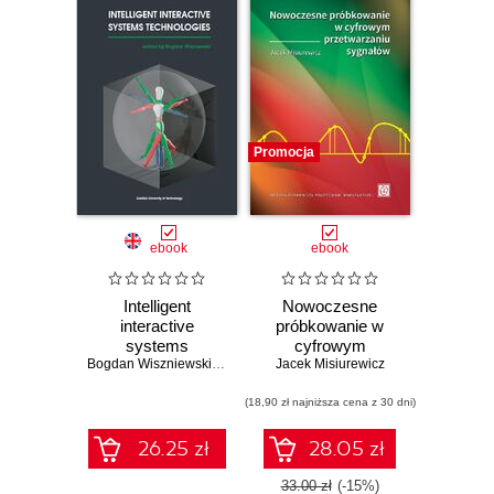
Promocja
ebook
ebook
Intelligent
Nowoczesne
interactive
próbkowanie w
systems
cyfrowym
technologies
Bogdan Wiszniewski (red.)
,
Wioleta Szwoch
Jacek Misiurewicz
przetwarzaniu
,
Mariusz Szwoch
,
Jerz
sygnałów
(18,90 zł najniższa cena z 30 dni)
26.25 zł
28.05 zł
33.00 zł
(-15%)