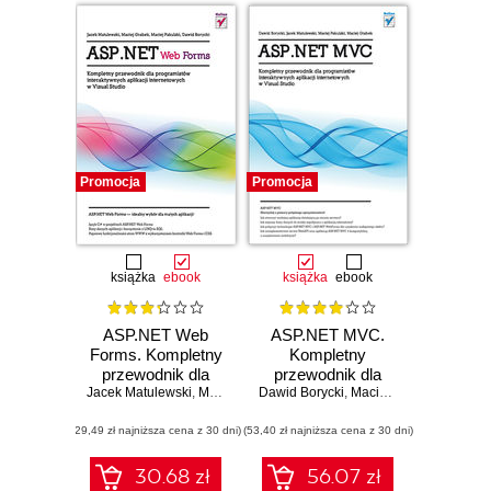
Promocja
Promocja
książka
ebook
książka
ebook
ASP.NET Web
ASP.NET MVC.
Forms. Kompletny
Kompletny
przewodnik dla
przewodnik dla
Jacek Matulewski
programistów
,
Maciej Grabek
Dawid Borycki
programistów
,
Maciej Pakulski
,
Maciej Pakulski
,
Dawid Borycki
,
Maciej
interaktywnych
interaktywnych
(29,49 zł najniższa cena z 30 dni)
aplikacji
(53,40 zł najniższa cena z 30 dni)
aplikacji
internetowych w
internetowych w
Visual Studio
Visual Studio
30.68 zł
56.07 zł