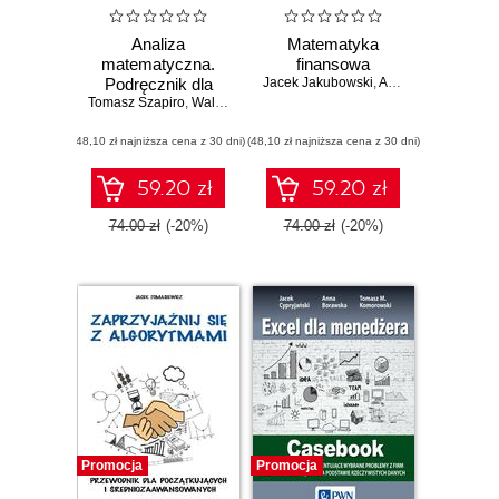
Analiza
Matematyka
matematyczna.
finansowa
Podręcznik dla
Jacek Jakubowski
,
Andrzej Palczewski
Tomasz Szapiro
ekonomistów
,
Walerian Dubnicki
,
Jacek Kłopotowski
(48,10 zł najniższa cena z 30 dni)
(48,10 zł najniższa cena z 30 dni)
59.20 zł
59.20 zł
74.00 zł
(-20%)
74.00 zł
(-20%)
Promocja
Promocja