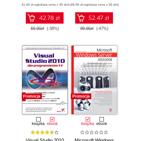
(41,40 zł najniższa cena z 30 dni)
(49,50 zł najniższa cena z 30 dni)
42.78 zł
52.47 zł
69.00zł
(-38%)
99.00zł
(-47%)
Promocja
Promocja
książka
ebook
książka
ebook
Visual Studio 2010
Microsoft Windows