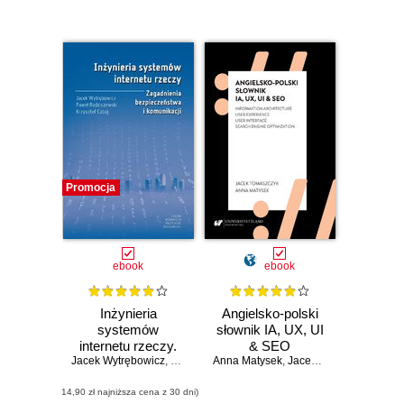
Promocja
ebook
ebook
Inżynieria
Angielsko-polski
systemów
słownik IA, UX, UI
internetu rzeczy.
& SEO
Jacek Wytrębowicz
Zagadnienia
,
Paweł Radziszewski
Anna Matysek
,
Krzysztof Cabaj
,
Jacek Tomaszczyk
bezpieczeństwa i
(14,90 zł najniższa cena z 30 dni)
komunikacji