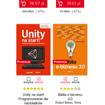
74.97 zł
19.61 zł
119.00zł
(-37%)
37.00zł
(-47%)
Promocja
Promocja
książka
ebook
książka
ebook
Unity na start!
Biblia e-biznesu
Programowanie dla
3.0
nastolatków
Robert Bekas
,
Tomasz Burcon
,
Andrzej