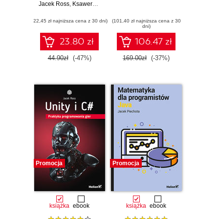
Jacek Ross
,
Ksawery Ross
(22,45 zł najniższa cena z 30 dni)
(101,40 zł najniższa cena z 30
dni)
23.80 zł
106.47 zł
44.90zł
(-47%)
169.00zł
(-37%)
Promocja
Promocja
książka
ebook
książka
ebook