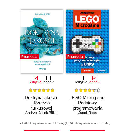
Promocja
Promocja
książka
ebook
książka
ebook
Doktryna jakości.
LEGO Microgame.
Rzecz o
Podstawy
turkusowej
programowania
samoorganizacji.
Andrzej Jacek Blikle
gier w Unity
Jacek Ross
Wydanie III
(71,40 zł najniższa cena z 30 dni)
(18,50 zł najniższa cena z 30 dni)