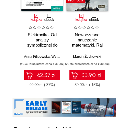
Promocja
książka
ebook
książka
ebook
ksią
Elektronika. Od
Nowoczesne
Domo
analizy
nauczanie
matema
symbolicznej do
matematyki. Raj
4-6. 
obliczeń
Cantora bez
kwantowych
kalkulatora?
Anna Filipowska
,
Weronika Izydorczyk
Marcin Żuchowski
,
Jacek Izydorczyk
,
Sławomir
Danu
(59,40 zł najniższa cena z 30 dni)
(23,94 zł najniższa cena z 30 dni)
(28,14 zł naj
62.37 zł
33.90 zł
99.00zł
(-37%)
39.90zł
(-15%)
46.9