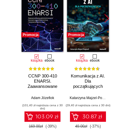
Promocja
Promocja
Promocj
książka
ebook
książka
ebook
ksią
CCNP 300-410
Komunikacja z AI.
Inf
ENARSI.
Dla
kodowa
Zaawansowane
początkujących
wprow
administrowanie
prz
sieciami
zas
Adam Józefiok
Katarzyna Majzel-Pośpiech
Wojcie
przedsiębiorstwa i
(101,40 zł najniższa cena z 30
(29,40 zł najniższa cena z 30 dni)
(35,40 zł naj
bezpieczeństwo
dni)
sieci
103.09 zł
30.87 zł
169.00zł
(-39%)
49.00zł
(-37%)
59.0