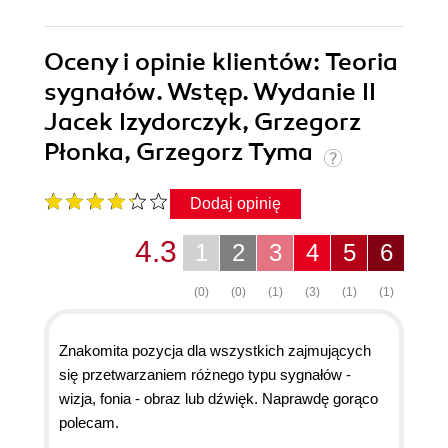
Oceny i opinie klientów: Teoria
sygnałów. Wstęp. Wydanie II
Jacek Izydorczyk, Grzegorz
Płonka, Grzegorz Tyma
Dodaj opinię
4.3
1
2
3
4
5
6
(0)
(0)
(1)
(3)
(1)
(1)
Znakomita pozycja dla wszystkich zajmujących
się przetwarzaniem różnego typu sygnałów -
wizja, fonia - obraz lub dźwięk. Naprawdę gorąco
polecam.