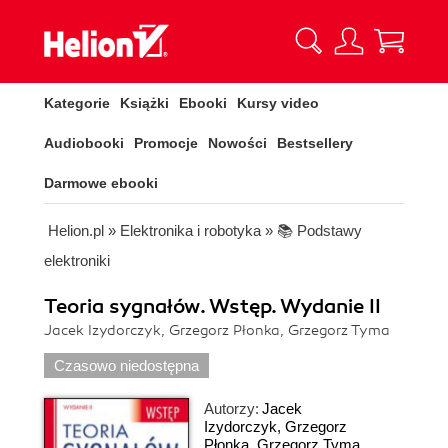
Kategorie
Książki
Ebooki
Kursy video
Audiobooki
Promocje
Nowości
Bestsellery
Darmowe ebooki
Helion.pl
»
Elektronika i robotyka
»
📚 Podstawy
elektroniki
Teoria sygnałów. Wstęp. Wydanie II
Jacek Izydorczyk, Grzegorz Płonka, Grzegorz Tyma
Czasowo niedostępna
Autorzy:
Jacek
Izydorczyk
,
Grzegorz
Płonka
,
Grzegorz Tyma