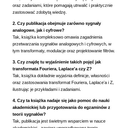
transformowalnego (81)
oraz zadaniami, które pomagają utrwalić i praktycznie
4.3.3. Transformata całki sygnału L-
zastosować zdobytą wiedzę.
transformowalnego (82)
4.3.4. Granica sygnału w zerze (82)
2. Czy publikacja obejmuje zarówno sygnały
4.3.5. Pochodna transformaty sygnału L-
analogowe, jak i cyfrowe?
transformowalnego (82)
Tak, książka kompleksowo omawia zagadnienia
4.3.6. Opóźnienie sygnału L-
przetwarzania sygnałów analogowych i cyfrowych, w
transformowalnego (83)
tym transformaty, modulacje oraz projektowanie filtrów.
4.3.7. Przesunięcie argumentu obrazu L-
3. Czy znajdę tu wyjaśnienie takich pojęć jak
transformowalnego (83)
transformata Fouriera, Laplace'a czy Z?
4.3.8. Transformata sygnału okresowego (83)
Tak, książka dokładnie wyjaśnia definicje, własności
4.3.9. Transformata splotu sygnałów L-
oraz zastosowania transformat Fouriera, Laplace'a i Z,
transformowalnych (84)
ilustrując je przykładami i zadaniami.
4.4. Zastosowanie przekształcenia Laplace'a (84)
4.4.1. Równania różniczkowe zwyczajne (84)
4. Czy ta książka nadaje się jako pomoc do nauki
4.4.2. Równania różniczkowe cząstkowe (88)
akademickiej lub przygotowania do egzaminów z
4.4.3. Równania całkowe (90)
teorii sygnałów?
4.5. Transmitancja (91)
Tak, publikacja jest świetnym wsparciem w nauce
4.5.1. Odpowiedź impulsowa układu (94)
akademickiej - zawiera uporządkowaną teorię,