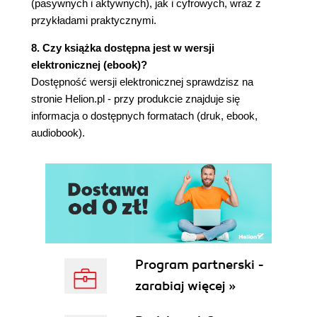
(pasywnych i aktywnych), jak i cyfrowych, wraz z
symetryczny obwód łańcuchowy (143)
przykładami praktycznymi.
5.3.4. Wzory dla syntezy filtrów Butterwortha
(144)
8. Czy książka dostępna jest w wersji
5.3.5. Wzory dla syntezy filtrów Czebyszewa
elektronicznej (ebook)?
(146)
Dostępność wersji elektronicznej sprawdzisz na
5.3.6. Przekształcenia częstotliwości raz
stronie Helion.pl - przy produkcie znajduje się
jeszcze (148)
informacja o dostępnych formatach (druk, ebook,
5.3.7. Kilka słów o projektowaniu filtrów
audiobook).
pasywnych (152)
5.4. Synteza filtrów aktywnych RC (153)
5.4.1. Idealny wzmacniacz operacyjny (153)
5.4.2. Kaskadowy filtr aktywny (157)
5.4.3. Równoległy filtr aktywny (157)
5.4.4. Transmitancje rzędu drugiego (158)
5.4.5. Układy z wielokrotnym sprzężeniem
zwrotnym (160)
Program partnerski -
5.5. Charakterystyka opóźnienia grupowego (164)
zarabiaj więcej »
5.5.1. Opóźnienie grupowe filtru o stałych
skupionych (164)