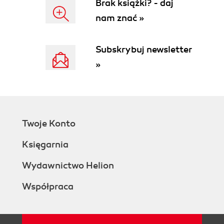
Brak książki? - daj
5.5.2. Wyrównywanie charakterystyki fazowej
nam znać »
filtru (166)
5.5.3. Meandry przyczynowości (169)
5.6. Literatura (172)
Subskrybuj newsletter
5.7. Zadania (173)
»
Rozdział 6. Modulacja impulsowa, sygnały
dyskretne i cyfrowe (175)
6.1. Transformata Fouriera dystrybucji delta Diraca
(175)
Twoje Konto
6.1.1. Transformaty Fouriera funkcji
trygonometrycznych (175)
Księgarnia
6.1.2. Transformata Fouriera skoku
jednostkowego (176)
Wydawnictwo Helion
6.1.3. Transformata Fouriera całki sygnału
Współpraca
(178)
6.1.4. Transformata Fouriera szeregu
impulsów Diraca (179)