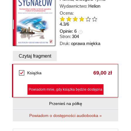
Wydawnictwo:
Helion
Ocena:
4.3
/
6
Opinie:
6
Stron:
304
Druk:
oprawa miękka
Czytaj fragment
69,00 zł
Książka
Powiadom mnie, gdy książka będzie dostępna
Przenieś na półkę
Powiadom o dostępności audiobooka »