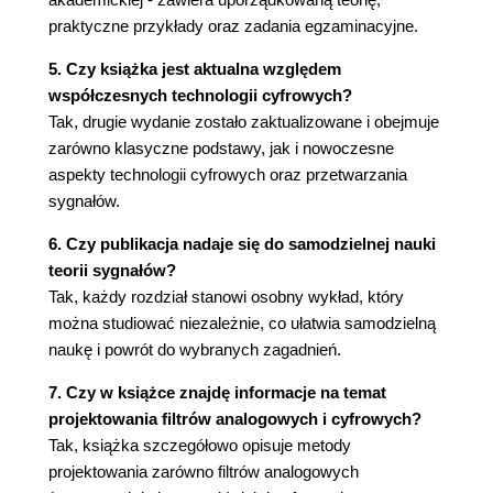
4.5.2. Badanie stabilności układu (95)
praktyczne przykłady oraz zadania egzaminacyjne.
4.5.3. Transmitancja operatorowa a
transmitancja symboliczna (100)
5. Czy książka jest aktualna względem
4.6. Literatura (102)
współczesnych technologii cyfrowych?
4.7. Zadania (102)
Tak, drugie wydanie zostało zaktualizowane i obejmuje
zarówno klasyczne podstawy, jak i nowoczesne
Rozdział 5. Filtry analogowe (105)
aspekty technologii cyfrowych oraz przetwarzania
5.1. Filtr idealny (105)
sygnałów.
5.2. Aproksymacja charakterystyki amplitudowej
filtru idealnego (108)
6. Czy publikacja nadaje się do samodzielnej nauki
5.2.1. Filtr Butterwortha (108)
teorii sygnałów?
5.2.2. Aproksymacja Czebyszewa (116)
Tak, każdy rozdział stanowi osobny wykład, który
5.2.3. Przekształcenia częstotliwości (122)
można studiować niezależnie, co ułatwia samodzielną
5.3. Synteza pasywnych filtrów LC o
naukę i powrót do wybranych zagadnień.
charakterystyce Butterwortha i Czebyszewa (132)
7. Czy w książce znajdę informacje na temat
5.3.1. Obwód łańcuchowy otwarty na końcu
projektowania filtrów analogowych i cyfrowych?
(133)
Tak, książka szczegółowo opisuje metody
5.3.2. Obciążony obwód łańcuchowy (141)
projektowania zarówno filtrów analogowych
5.3.3. Wzory dla syntezy filtrów Butterwortha -