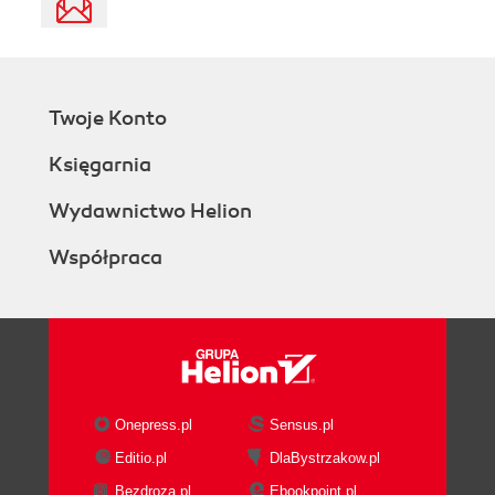
Twoje Konto
Księgarnia
Wydawnictwo Helion
Współpraca
Onepress.pl
Sensus.pl
Editio.pl
DlaBystrzakow.pl
Bezdroza.pl
Ebookpoint.pl