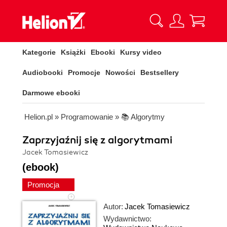
Kategorie
Książki
Ebooki
Kursy video
Audiobooki
Promocje
Nowości
Bestsellery
Darmowe ebooki
Helion.pl
»
Programowanie
»
📚 Algorytmy
Zaprzyjaźnij się z algorytmami
Jacek Tomasiewicz
(ebook)
Promocja
Autor:
Jacek Tomasiewicz
Wydawnictwo: