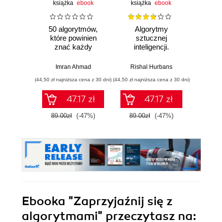
książka
ebook
książka
ebook
ksią
50 algorytmów,
Algorytmy
Al
które powinien
sztucznej
Ilu
znać każdy
inteligencji.
prz
programista.
Ilustrowany
Klasyczne i
przewodnik
Imran Ahmad
Rishal Hurbans
Adity
nowoczesne
(44,50 zł najniższa cena z 30 dni)
(44,50 zł najniższa cena z 30 dni)
(33,50 zł naj
algorytmy z
dziedzin uczenia
47.17 zł
47.17 zł
maszynowego,
projektowania
89.00zł
(-47%)
89.00zł
(-47%)
67.0
oprogramowania,
systemów danych i
kryptografii.
Wydanie II
Ebooka
"Zaprzyjaźnij się z
algorytmami"
przeczytasz na: