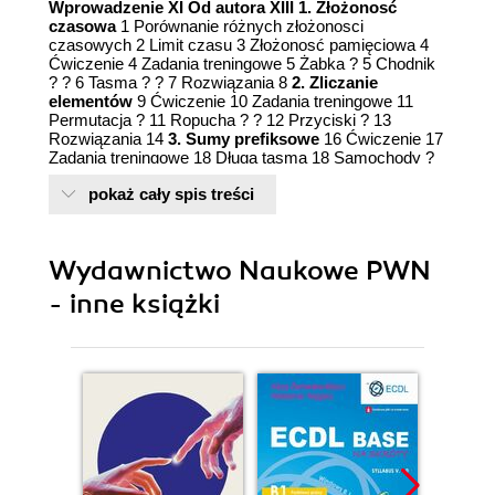
Wprowadzenie XI Od autora XIII 1. Złożonosć
czasowa
1 Porównanie różnych złożonosci
czasowych 2 Limit czasu 3 Złożonosć pamięciowa 4
Ćwiczenie 4 Zadania treningowe 5 Żabka ? 5 Chodnik
? ? 6 Tasma ? ? 7 Rozwiązania 8
2. Zliczanie
elementów
9 Ćwiczenie 10 Zadania treningowe 11
Permutacja ? 11 Ropucha ? ? 12 Przyciski ? 13
Rozwiązania 14
3. Sumy prefiksowe
16 Ćwiczenie 17
Zadania treningowe 18 Długa tasma 18 Samochody ?
? 19 Chomiki ? ? ? 20 Rozwiązania 21
4. Sortowanie
pokaż cały spis treści
22 Sposób 1: sortowanie przez wybieranie 22 Sposób
2: sortowanie przez zliczanie 23 Sposób 3: sortowanie
przez scalanie 24 Funkcje sortujące 24 Ćwiczenie 25
Zadania treningowe 25 Iloczyn ? 25 Gwozdzie ? ? 26
Wydawnictwo Naukowe PWN
Tory kolejowe ? ? ? 27 Rozwiązania 28
5. Stos i
kolejka
30 Stos 30 Kolejka 31 Ćwiczenie 32 Zadania
- inne książki
treningowe 32 Nawiasy ? ? 32 Ryby ? ? ? 33 Cukiernia
? ? ? 34 Rozwiązania 35
6. Wyszukiwanie lidera
37
Sprawdzenie kandydata 37 Rozwiązanie o złożonosci
O(n2) 38 Rozwiązanie o złożonosci O(n log n) 38
Rozwiązanie o złożonosci O(n) 39 Ćwiczenie 40
Zadania treningowe 41 Dwie częsci ? ? 41 Bajtocka
flaga ? ? ? 42 Lider prefiksowy ? ? ? 43 Rozwiązania
44
7. Spójny podciąg o maksymalnej sumie
45
Rozwiązanie o złożonosci O(n3) 45 Rozwiązanie o
złożonosci O(n2) 46 Rozwiązanie o złożonosci O(n) 46