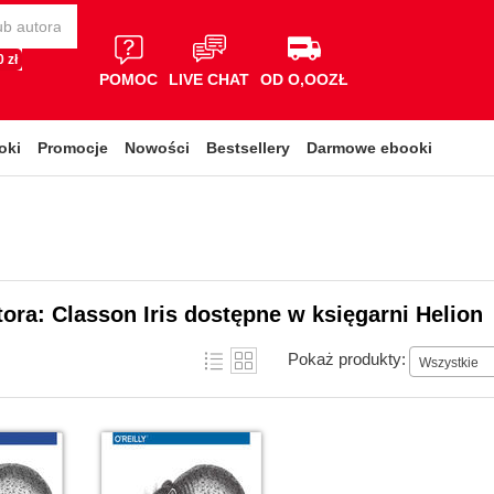
 zł
POMOC
LIVE CHAT
OD O,OOZŁ
oki
Promocje
Nowości
Bestsellery
Darmowe ebooki
tora: Classon Iris dostępne w księgarni Helion
Pokaż produkty:
Wszystkie