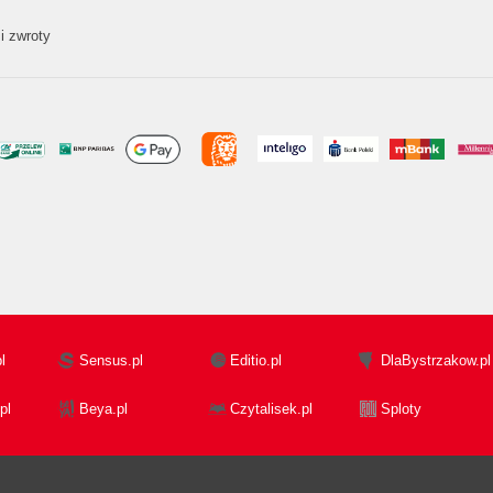
i zwroty
l
Sensus.pl
Editio.pl
DlaBystrzakow.pl
pl
Beya.pl
Czytalisek.pl
Sploty