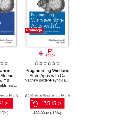
Promocja
k
ebook
wanie
Programming Windows
a Sklepu
Store Apps with C#
w C#.
Matthew Baxter-Reynolds
,
Iris Classon
olds
wanie
,
Iris Classon
 aplikacji
cena z 30 dni)
ows przy
(95,40 zł najniższa cena z 30 dni)
, XAML i
1 zł
135.15 zł
-15%)
159.00 zł
(-15%)