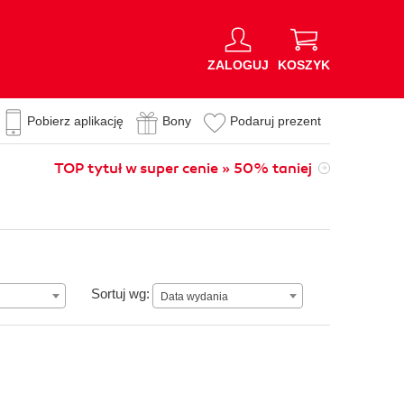
ZALOGUJ
KOSZYK
Pobierz aplikację
Bony
Podaruj prezent
TOP tytuł w super cenie » 50% taniej
Data wydania
Sortuj wg:
Data wydania