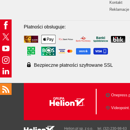
Kontakt
Reklamacje 
Płatności obsługuje:
Bezpieczne płatności szyfrowane SSL
Onepress.p
Videopoint.
Helion.pl sp. z o.o.
tel. (32) 230-98-63