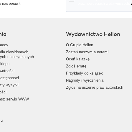
u nas pojawił.
oraz nowościach wydawniczych.
nia
Wydawnictwo Helion
mocy
O Grupie Helion
dla niewidomych,
Zostań naszym autorem!
ych i niesłyszących
Oceń książkę
klepu
Zgłoś erratę
ywatności
Przykłady do książek
dostępności
Nagrody i wyróżnienia
zty wysyłki
Zgłoś naruszenie praw autorskich
ości
nasz serwis WWW
su