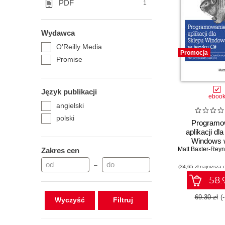
PDF
1
Wydawca
O'Reilly Media
Promocja
Promise
Język publikacji
eboo
angielski
polski
Programo
aplikacji dl
Windows 
Matt Baxter-Reyn
Projekto
Zakres cen
innowacyjnych
–
(34,65 zł najniższa 
sklepu Wind
użyciu WinRT
58.9
C#
69.30 zł
(
Wyczyść