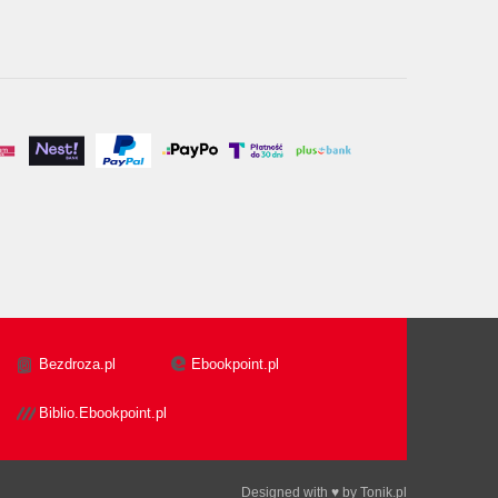
Bezdroza.pl
Ebookpoint.pl
Biblio.Ebookpoint.pl
Designed with ♥ by
Tonik.pl