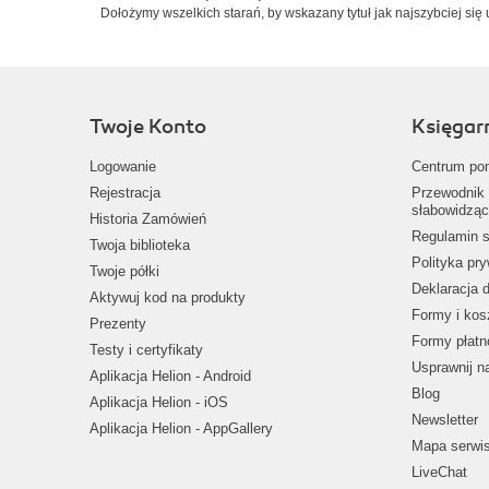
Dołożymy wszelkich starań, by wskazany tytuł jak najszybciej się 
Twoje Konto
Księgar
Logowanie
Centrum po
Rejestracja
Przewodnik 
słabowidząc
Historia Zamówień
Regulamin s
Twoja biblioteka
Polityka pr
Twoje półki
Deklaracja 
Aktywuj kod na produkty
Formy i kos
Prezenty
Formy płatn
Testy i certyfikaty
Usprawnij 
Aplikacja Helion - Android
Blog
Aplikacja Helion - iOS
Newsletter
Aplikacja Helion - AppGallery
Mapa serwi
LiveChat