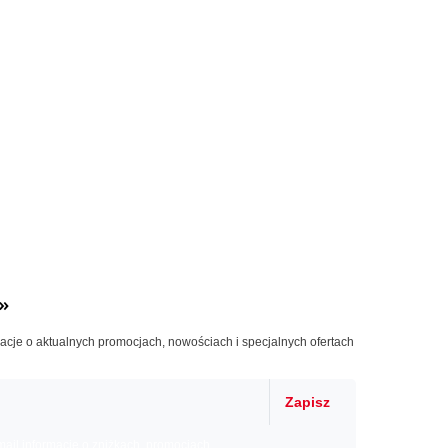
»
macje o aktualnych promocjach, nowościach i specjalnych ofertach
Zapisz
il informacje o zniżkach, promocjach