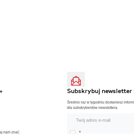
»
Subskrybuj newsletter 
Średnio raz w tygodniu dostaniesz infor
dla subskrybentów newslettera.
Daj nam znać.
*
Chcę otrzymywać na podany e-ma