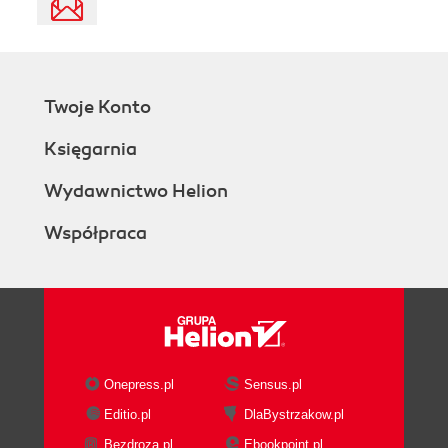
Twoje Konto
Księgarnia
Wydawnictwo Helion
Współpraca
Onepress.pl
Sensus.pl
Editio.pl
DlaBystrzakow.pl
Bezdroza.pl
Ebookpoint.pl