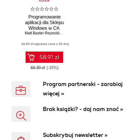
ebook
Programowanie
aplikacji dla Sklepu
Windows w C#.
Projektowanie
Matt Baxter-Reynolds
,
Iris Classon
innowacyjnych
(34,65 zł najniższa cena z 30 dni)
aplikacji sklepu
Windows przy
użyciu WinRT,
58.91 zł
XAML i C#
69.30 zł
(-15%)
Program partnerski - zarabiaj
więcej »
Brak książki? - daj nam znać »
Subskrybuj newsletter »