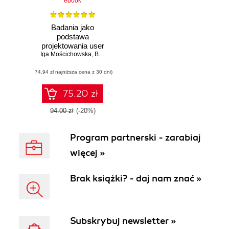
ebook
Badania jako
podstawa
projektowania user
Iga Mościchowska
experience
,
Barbara Rogoś-Turek
(74,94 zł najniższa cena z 30 dni)
75.20 zł
94.00 zł
(-20%)
Program partnerski - zarabiaj
więcej »
Brak książki? - daj nam znać »
Subskrybuj newsletter »