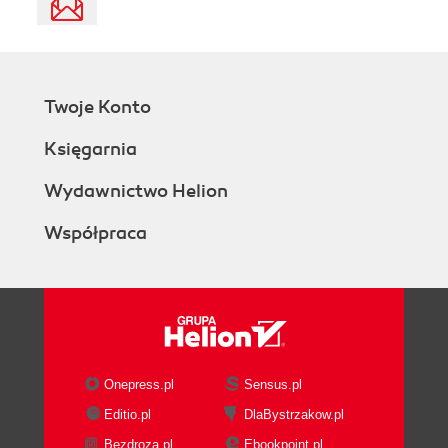
Twoje Konto
Księgarnia
Wydawnictwo Helion
Współpraca
Onepress.pl
Sensus.pl
Editio.pl
DlaBystrzakow.pl
Bezdroza.pl
Ebookpoint.pl