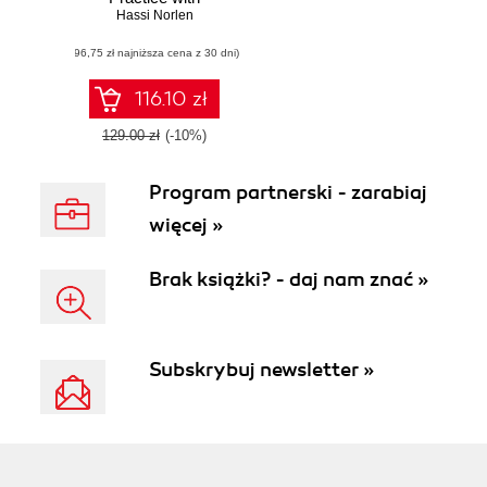
Qiskit(R) and IBM
Hassi Norlen
Quantum
(96,75 zł najniższa cena z 30 dni)
Experience(R).
Practical recipes
for quantum
116.10 zł
computer coding at
the gate and
129.00 zł
(-10%)
algorithm level with
Python
Program partnerski - zarabiaj
więcej »
Brak książki? - daj nam znać »
Subskrybuj newsletter »