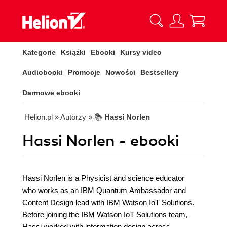
Kategorie
Książki
Ebooki
Kursy video
Audiobooki
Promocje
Nowości
Bestsellery
Darmowe ebooki
Helion.pl
» Autorzy
» 📚
Hassi Norlen
Hassi Norlen - ebooki
Hassi Norlen is a Physicist and science educator
who works as an IBM Quantum Ambassador and
Content Design lead with IBM Watson IoT Solutions.
Before joining the IBM Watson IoT Solutions team,
Hassi worked with information design across