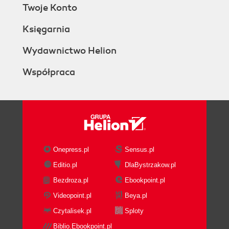
Twoje Konto
Księgarnia
Wydawnictwo Helion
Współpraca
Onepress.pl
Sensus.pl
Editio.pl
DlaBystrzakow.pl
Bezdroza.pl
Ebookpoint.pl
Videopoint.pl
Beya.pl
Czytalisek.pl
Sploty
Biblio.Ebookpoint.pl