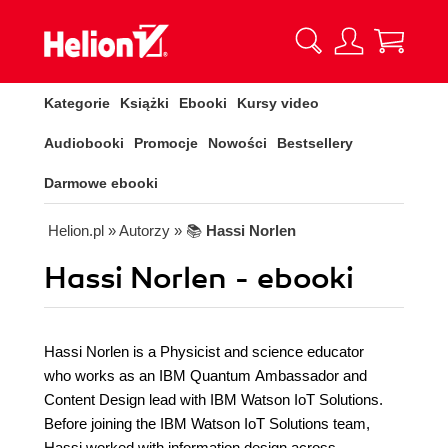
Kategorie
Książki
Ebooki
Kursy video
Audiobooki
Promocje
Nowości
Bestsellery
Darmowe ebooki
Helion.pl
» Autorzy
» 📚
Hassi Norlen
Hassi Norlen - ebooki
Hassi Norlen is a Physicist and science educator
who works as an IBM Quantum Ambassador and
Content Design lead with IBM Watson IoT Solutions.
Before joining the IBM Watson IoT Solutions team,
Hassi worked with information design across