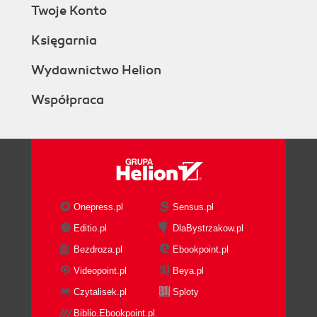
Twoje Konto
Księgarnia
Wydawnictwo Helion
Współpraca
Onepress.pl
Sensus.pl
Editio.pl
DlaBystrzakow.pl
Bezdroza.pl
Ebookpoint.pl
Videopoint.pl
Beya.pl
Czytalisek.pl
Sploty
Biblio.Ebookpoint.pl