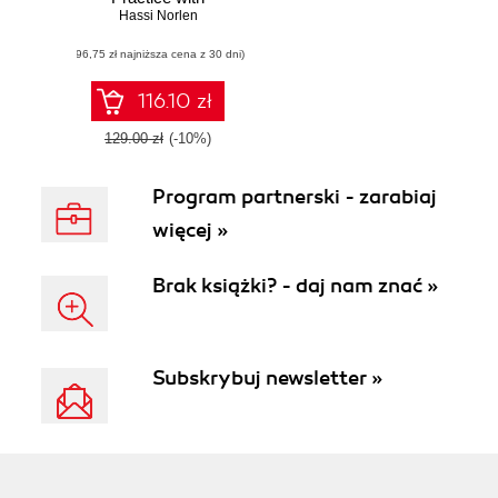
Qiskit(R) and IBM
Hassi Norlen
Quantum
(96,75 zł najniższa cena z 30 dni)
Experience(R).
Practical recipes
for quantum
116.10 zł
computer coding at
the gate and
129.00 zł
(-10%)
algorithm level with
Python
Program partnerski - zarabiaj
więcej »
Brak książki? - daj nam znać »
Subskrybuj newsletter »