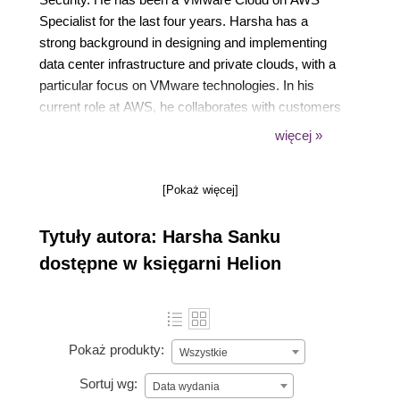
Specialist for the last four years. Harsha has a
strong background in designing and implementing
data center infrastructure and private clouds, with a
particular focus on VMware technologies. In his
current role at AWS, he collaborates with customers
to migrate and modernize their hybrid cloud
więcej »
infrastructure, ensuring they remain competitive in
the ever-evolving business and IT landscape.
[Pokaż więcej]
Tytuły autora: Harsha Sanku
dostępne w księgarni Helion
Pokaż produkty:
Wszystkie
Sortuj wg:
Data wydania