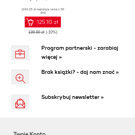
VMware workloads
(104,25 zł najniższa cena z 30
on AWS global
dni)
infrastructure
125.10 zł
139.00 zł
(-10%)
Program partnerski - zarabiaj
więcej »
Brak książki? - daj nam znać »
Subskrybuj newsletter »
Twoje Konto