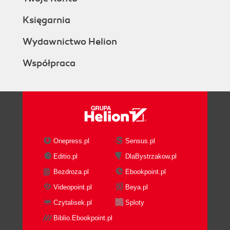
Księgarnia
Wydawnictwo Helion
Współpraca
Onepress.pl
Sensus.pl
Editio.pl
DlaBystrzakow.pl
Bezdroza.pl
Ebookpoint.pl
Videopoint.pl
Beya.pl
Czytalisek.pl
Sploty
Biblio.Ebookpoint.pl