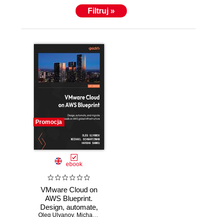
Filtruj »
Promocja
ebook
VMware Cloud on
AWS Blueprint.
Design, automate,
Oleg Ulyanov
and migrate
,
Michael Schwartzman
,
Harsha Sanku