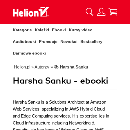
Kategorie
Książki
Ebooki
Kursy video
Audiobooki
Promocje
Nowości
Bestsellery
Darmowe ebooki
Helion.pl
» Autorzy
» 📚
Harsha Sanku
Harsha Sanku - ebooki
Harsha Sanku is a Solutions Architect at Amazon
Web Services, specializing in AWS Hybrid Cloud
and Edge Computing services. His expertise lies in
Cloud Infrastructure including Networking &
Security. He has been a VMware Cloud on AWS