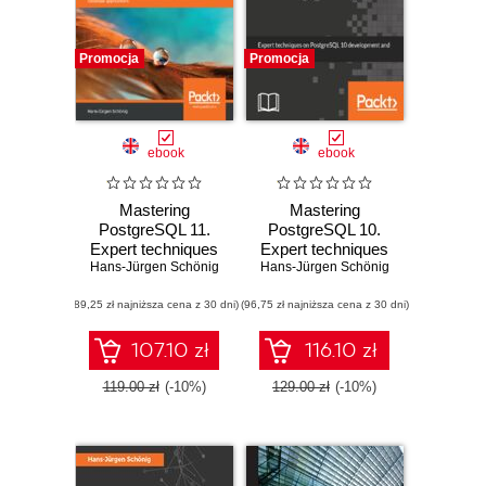
Promocja
Promocja
ebook
ebook
Mastering
Mastering
PostgreSQL 11.
PostgreSQL 10.
Expert techniques
Expert techniques
Hans-Jürgen Schönig
to build scalable,
on PostgreSQL 10
Hans-Jürgen Schönig
reliable, and fault-
development and
(89,25 zł najniższa cena z 30 dni)
tolerant database
(96,75 zł najniższa cena z 30 dni)
administration
applications -
Second Edition
107.10 zł
116.10 zł
119.00 zł
(-10%)
129.00 zł
(-10%)