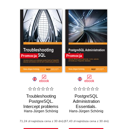
Promocja
Promocja
ebook
ebook
Troubleshooting
PostgreSQL
PostgreSQL.
Administration
Intercept problems
Essentials.
Hans-Jürgen Schönig
and challenges
Hans-Jürgen Schönig
Discover efficient
typically faced by
ways to administer,
(71,24 zł najniższa cena z 30 dni)
PostgreSQL
(67,43 zł najniższa cena z 30 dni)
monitor, replicate,
database
and handle your