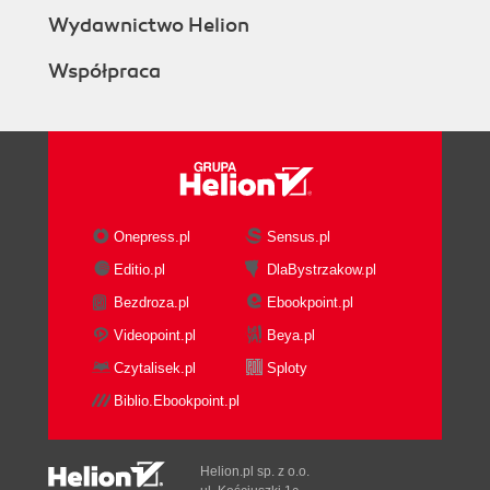
Wydawnictwo Helion
Współpraca
Onepress.pl
Sensus.pl
Editio.pl
DlaBystrzakow.pl
Bezdroza.pl
Ebookpoint.pl
Videopoint.pl
Beya.pl
Czytalisek.pl
Sploty
Biblio.Ebookpoint.pl
Helion.pl sp. z o.o.