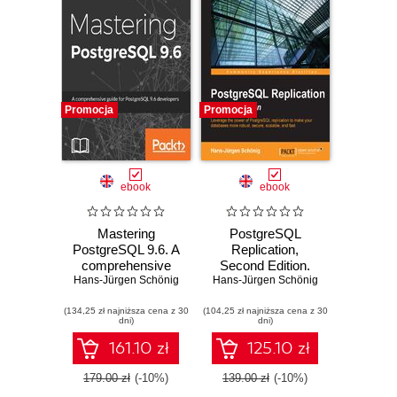
Promocja
Promocja
ebook
ebook
Mastering
PostgreSQL
PostgreSQL 9.6. A
Replication,
comprehensive
Second Edition.
Hans-Jürgen Schönig
guide for
Hans-Jürgen Schönig
Leverage the
PostgreSQL 9.6
power of
(134,25 zł najniższa cena z 30
developers and
(104,25 zł najniższa cena z 30
PostgreSQL
dni)
dni)
administrators
replication to make
your databases
161.10 zł
125.10 zł
more robust,
secure, scalable,
179.00 zł
(-10%)
139.00 zł
(-10%)
and fast