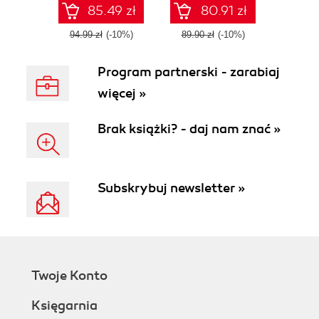
administrators with
PostgreSQL
85.49 zł
80.91 zł
the best
databases
troubleshooting
94.99 zł
(-10%)
89.90 zł
(-10%)
techniques
Program partnerski - zarabiaj
więcej »
Brak książki? - daj nam znać »
Subskrybuj newsletter »
Twoje Konto
Księgarnia