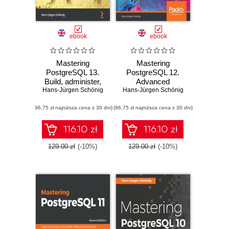
ebook
ebook
Mastering
Mastering
PostgreSQL 13.
PostgreSQL 12.
Build, administer,
Advanced
Hans-Jürgen Schönig
and maintain
techniques to build
Hans-Jürgen Schönig
database
and administer
(96,75 zł najniższa cena z 30 dni)
applications
(96,75 zł najniższa cena z 30 dni)
scalable and
efficiently with
reliable
PostgreSQL 13 -
PostgreSQL
116.10 zł
116.10 zł
Fourth Edition
database
applications - Third
129.00 zł
(-10%)
129.00 zł
(-10%)
Edition