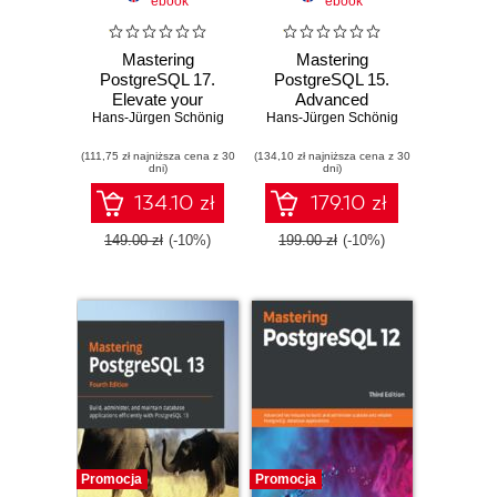
ebook
ebook
Mastering
Mastering
PostgreSQL 17.
PostgreSQL 15.
Elevate your
Advanced
Hans-Jürgen Schönig
database skills
techniques to build
Hans-Jürgen Schönig
with advanced
and manage
(111,75 zł najniższa cena z 30
deployment,
(134,10 zł najniższa cena z 30
scalable, reliable,
dni)
dni)
optimization, and
and fault-tolerant
security strategies
database
134.10 zł
179.10 zł
- Sixth Edition
applications - Fifth
Edition
149.00 zł
(-10%)
199.00 zł
(-10%)
Promocja
Promocja