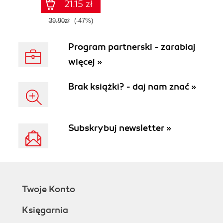
21.15 zł
39.90zł
(-47%)
Program partnerski - zarabiaj
więcej »
Brak książki? - daj nam znać »
Subskrybuj newsletter »
Twoje Konto
Księgarnia