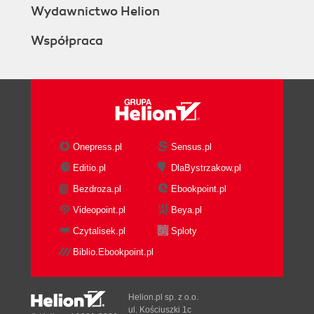
Wydawnictwo Helion
Współpraca
Onepress.pl
Sensus.pl
Editio.pl
DlaBystrzakow.pl
Bezdroza.pl
Ebookpoint.pl
Videopoint.pl
Beya.pl
Czytalisek.pl
Sploty
Biblio.Ebookpoint.pl
Helion.pl sp. z o.o.
ul. Kościuszki 1c