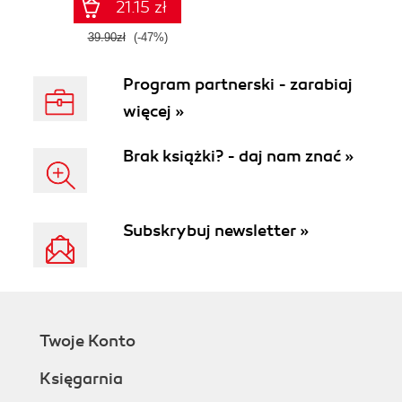
21.15 zł
39.90zł
(-47%)
Program partnerski - zarabiaj
więcej »
Brak książki? - daj nam znać »
Subskrybuj newsletter »
Twoje Konto
Księgarnia