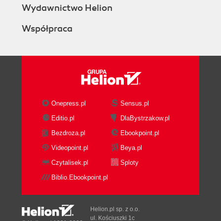
Wydawnictwo Helion
Współpraca
Onepress.pl
Sensus.pl
Editio.pl
DlaBystrzakow.pl
Bezdroza.pl
Ebookpoint.pl
Videopoint.pl
Beya.pl
Czytalisek.pl
Sploty
Biblio.Ebookpoint.pl
Helion.pl sp. z o.o.
ul. Kościuszki 1c