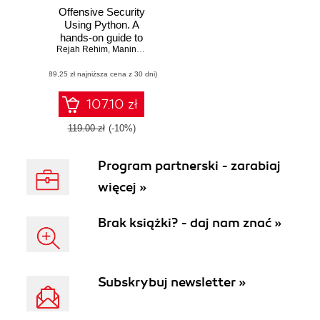
Offensive Security
Using Python. A
hands-on guide to
Rejah Rehim
offensive tactics
,
Manindar Mohan
,
Grant Ongers
and threat
(89,25 zł najniższa cena z 30 dni)
mitigation using
practical strategies
107.10 zł
119.00 zł
(-10%)
Program partnerski - zarabiaj
więcej »
Brak książki? - daj nam znać »
Subskrybuj newsletter »