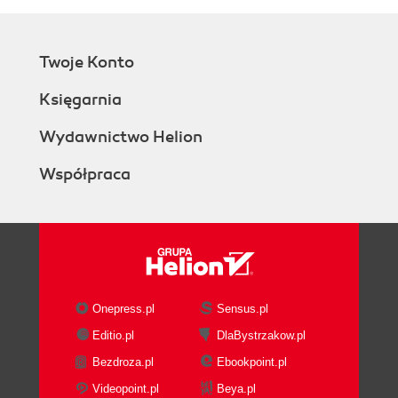
Twoje Konto
Księgarnia
Wydawnictwo Helion
Współpraca
Onepress.pl
Sensus.pl
Editio.pl
DlaBystrzakow.pl
Bezdroza.pl
Ebookpoint.pl
Videopoint.pl
Beya.pl