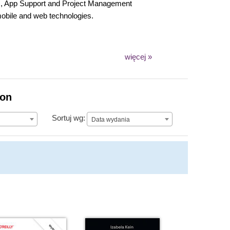
s, App Support and Project Management
mobile and web technologies.
więcej »
as over twenty-five years of IT experience. Gene
 a degree. A few years ago he finished a BSc
ology at the University of Hertfordshire, UK.
ion
Data wydania
Sortuj wg:
Data wydania
as led them to a successful conclusion. Gene also
t between multiple business teams and systems.
l skills, coupled with the innovation and the