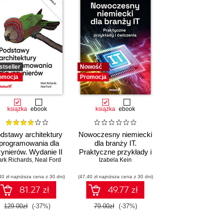
e, architect qualities and project management
included regression, functional, system testing,
to. (You don't have to and sometimes people
stseller
Nowość
omocja
Promocja
ies like Barclays Bank, Reuters, Deutche Bank,
książka
ebook
książka
ebook
he Association for Project Management, QAWorks
dstawy architektury
Nowoczesny niemiecki
programowania dla
dla branży IT.
żynierów. Wydanie II
Praktyczne przykłady i
rk Richards
,
Neal Ford
Izabela Kein
ćwiczenia
oducing new people to IOS and Swift or existing
40 zł najniższa cena z 30 dni)
(47,40 zł najniższa cena z 30 dni)
81.27 zł
49.77 zł
(friends, family, etc) - this part is written in the
129.00zł
(-37%)
79.00zł
(-37%)