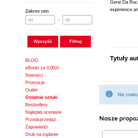
Gene Da Rocha
experience an
Zakres cen
–
He has been e
Wyczyść
just learned 
(Hons) in Com
Tytuły au
BLOG
eBooki za 0,00zł
Nowości
Promocje
Gene has been
Outlet
has: Strong ana
Nie znale
Ostatnie sztuki
Bestsellery
in-house and 
Najlepiej oceniane
He has design
Nasze propoz
Przedsprzedaż
need to succe
Zapowiedzi
Druk na żądanie