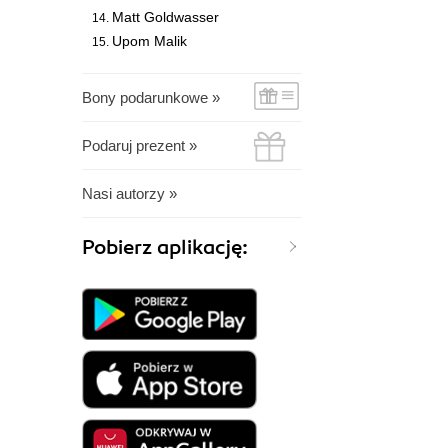
Matt Goldwasser
Upom Malik
I would especi
matter, writin
book. So thank
Bony podarunkowe »
Podaruj prezent »
Nasi autorzy »
Pobierz aplikację: