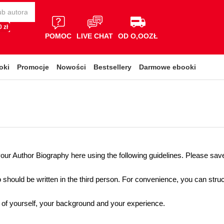
 zł
POMOC
LIVE CHAT
OD O,OOZŁ
oki
Promocje
Nowości
Bestsellery
Darmowe ebooki
your Author Biography here using the following guidelines. Please sa
 should be written in the third person. For convenience, you can struct
n of yourself, your background and your experience.