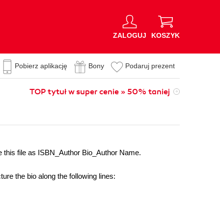
ZALOGUJ
KOSZYK
Pobierz aplikację
Bony
Podaruj prezent
TOP tytuł w super cenie » 50% taniej
ve this file as ISBN_Author Bio_Author Name.
ure the bio along the following lines: