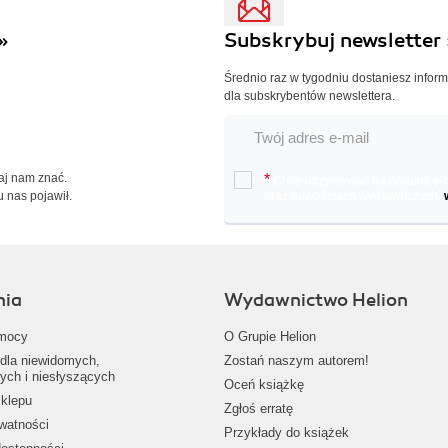
»
Subskrybuj newsletter 
Średnio raz w tygodniu dostaniesz infor
dla subskrybentów newslettera.
Daj nam znać.
*
Chcę otrzymywać na podany e-ma
u nas pojawił.
oraz nowościach wydawniczych.
nia
Wydawnictwo Helion
mocy
O Grupie Helion
dla niewidomych,
Zostań naszym autorem!
ych i niesłyszących
Oceń książkę
klepu
Zgłoś erratę
ywatności
Przykłady do książek