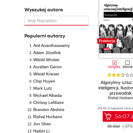
Wyszukaj autora
Gene effective
experience to 
integration an
Popularni autorzy
2. Some menti
Promocja
Anil Ananthaswamy
can't mention 
Adam Józefiok
Witold Wrotek
Gene in his l
Aurélien Géron
książka
ebook
Paribas Bank 
Witold Krieser
and more rece
Chip Huyen
Algorytmy sztuc
inteligencji. Ilust
Mark Lutz
3. Other boo
przewodnik
Michael Albada
Rishal Hurban
Chrissy LeMaire
This is my fir
(53,40 zł najniższa cena z
Brandon Abshire
computing prof
56.07 z
Rishal Hurbans
Jun Shan
4. Acknowledge
89.00zł
(-37%
Haibin Li
first person.