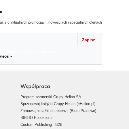
»
macje o aktualnych promocjach, nowościach i specjalnych ofertach
Zapisz
il informacje o zniżkach, promocjach
więcej »
Współpraca
Program partnerski Grupy Helion SA
Sprzedawaj książki Grupy Helion (eHelion.pl)
Zamawiaj książki do recenzji (Biuro Prasowe)
BIBLIO Ebookpoint
Custom Publishing - B2B