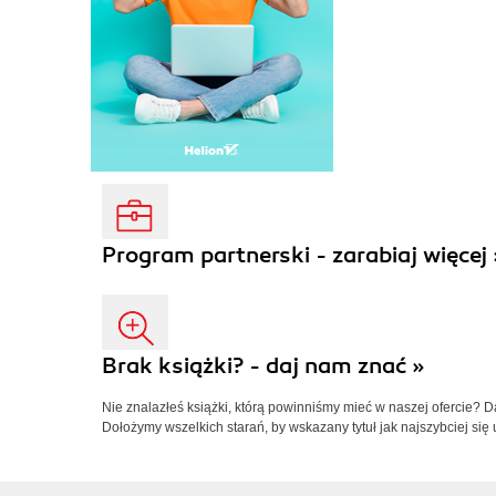
Program partnerski - zarabiaj więcej 
Brak książki? - daj nam znać »
Nie znalazłeś książki, którą powinniśmy mieć w naszej ofercie? 
Dołożymy wszelkich starań, by wskazany tytuł jak najszybciej się 