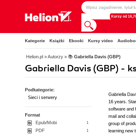
Kursy od 16,70
Kategorie
Książki
Ebooki
Kursy video
Audiobo
Helion.pl
» Autorzy
» 📚
Gabriella Davis (GBP)
Gabriella Davis (GBP) - ks
Podkategorie:
Gabriella Davi
Sieci i serwery
16 years. Sta
software and 
Format
mail and colla
Epub/Mobi
1
group of prod
PDF
learning new t
1