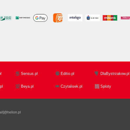
l
Sensus.pl
Editio.pl
DlaBystrzakow.pl
pl
Beya.pl
Czytalisek.pl
Sploty
il]@helion.pl