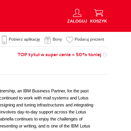
ZALOGUJ
KOSZYK
Pobierz aplikację
Bony
Podaruj prezent
TOP tytuł w super cenie » 50% taniej
rtnership, an IBM Business Partner, for the past
 continued to work with mail systems and Lotus
igning and tuning infrastructures and integrating
o involves day-to-day support across the Lotus
riella continues to enjoy the challenges of
resenting or writing, and is one of the IBM Lotus