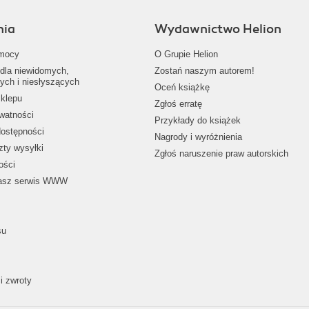
nia
Wydawnictwo Helion
mocy
O Grupie Helion
dla niewidomych,
Zostań naszym autorem!
ych i niesłyszących
Oceń książkę
klepu
Zgłoś erratę
ywatności
Przykłady do książek
dostępności
Nagrody i wyróżnienia
zty wysyłki
Zgłoś naruszenie praw autorskich
ości
nasz serwis WWW
su
i zwroty