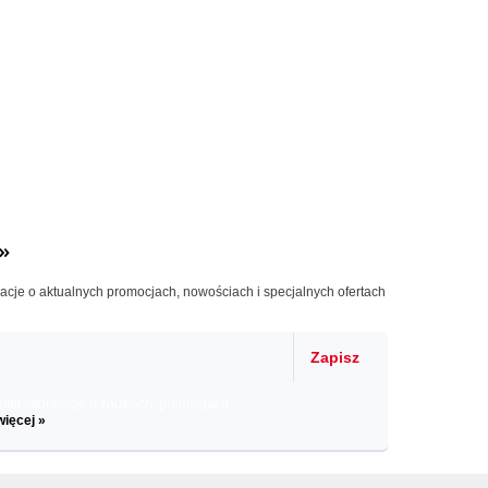
»
macje o aktualnych promocjach, nowościach i specjalnych ofertach
Zapisz
il informacje o zniżkach, promocjach
więcej »