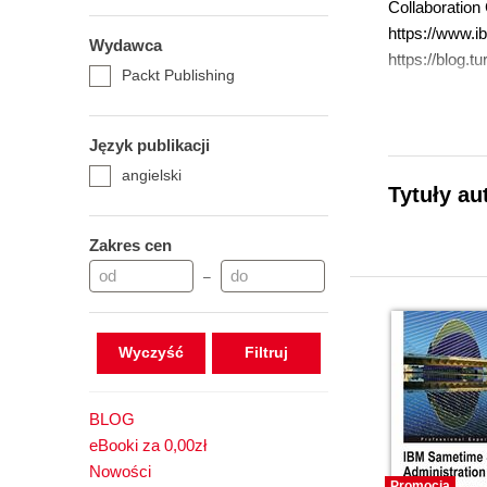
Collaboration
https://www.i
Wydawca
https://blog.t
Packt Publishing
Język publikacji
angielski
Tytuły au
Zakres cen
–
Wyczyść
BLOG
eBooki za 0,00zł
Nowości
Promocja