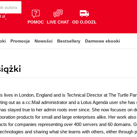
 zł
POMOC
LIVE CHAT
OD O,OOZŁ
oki
Promocje
Nowości
Bestsellery
Darmowe ebooki
iążki
s lives in London, England and is Technical Director at The Turtle Pa
rting out as a cc:Mail administrator and a Lotus Agenda user she has
has stayed true to her admin roots ever since. She now focuses on des
boration products for small and large enterprises alike. Her work als
ucts for companies representing over 400 servers and 60 domains. Gab
echnologies and sharing what she learns with others, either through p