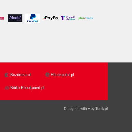
Bezdroza.pl
Ebookpoint.pl
Biblio.Ebookpoint.pl
Designed with ♥ by
Tonik.pl