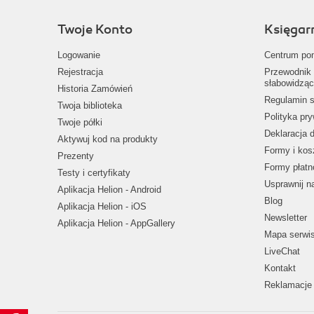
Twoje Konto
Księgar
Logowanie
Centrum po
Rejestracja
Przewodnik 
słabowidząc
Historia Zamówień
Regulamin s
Twoja biblioteka
Polityka pr
Twoje półki
Deklaracja 
Aktywuj kod na produkty
Formy i kos
Prezenty
Formy płatn
Testy i certyfikaty
Usprawnij 
Aplikacja Helion - Android
Blog
Aplikacja Helion - iOS
Newsletter
Aplikacja Helion - AppGallery
Mapa serwi
LiveChat
Kontakt
Reklamacje 