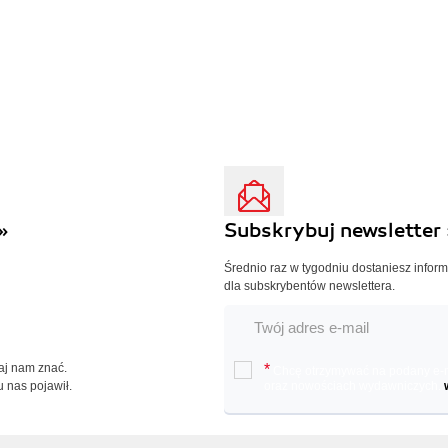
»
Subskrybuj newsletter 
Średnio raz w tygodniu dostaniesz infor
dla subskrybentów newslettera.
Daj nam znać.
*
Chcę otrzymywać na podany e-ma
u nas pojawił.
oraz nowościach wydawniczych.