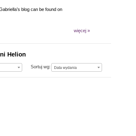
briella’s blog can be found on
więcej »
ni Helion
Data wydania
Sortuj wg:
Data wydania