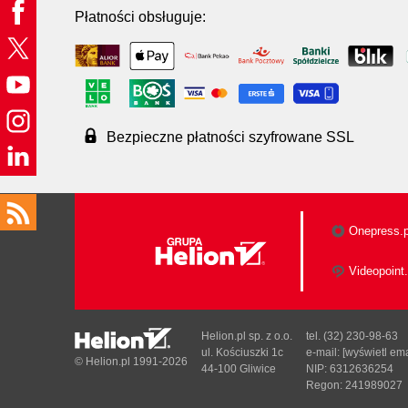
Płatności obsługuje:
Bezpieczne płatności szyfrowane SSL
Onepress.p
Videopoint.
Helion.pl sp. z o.o.
tel. (32) 230-98-63
ul. Kościuszki 1c
e-mail:
[wyświetl ema
© Helion.pl 1991-2026
44-100 Gliwice
NIP: 6312636254
Regon: 241989027