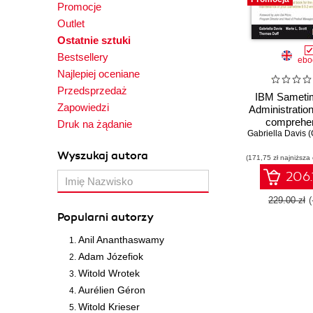
Promocje
Outlet
Ostatnie sztuki
Bestsellery
ebo
Najlepiej oceniane
Przedsprzedaż
IBM Sametim
Zapowiedzi
Administratio
comprehen
Druk na żądanie
Gabriella Davis 
practical guid
planning, inst
Wyszukaj autora
(171,75 zł najniższa
and mainten
your Sameti
206.
environ
229.00 zł
Popularni autorzy
Anil Ananthaswamy
Adam Józefiok
Witold Wrotek
Aurélien Géron
Witold Krieser