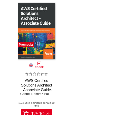
Promocja
ebook
AWS Certified
Solutions Architect
- Associate Guide.
The ultimate exam
Gabriel Ramirez Isaias Ramirez Melgarejo
,
Stuart Scott
guide to AWS
(104,25 zł najniższa cena z 30
Solutions Architect
dni)
certification
125.10 zł