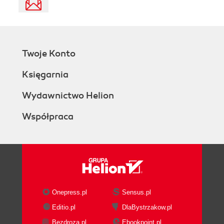
Twoje Konto
Księgarnia
Wydawnictwo Helion
Współpraca
Onepress.pl
Sensus.pl
Editio.pl
DlaBystrzakow.pl
Bezdroza.pl
Ebookpoint.pl