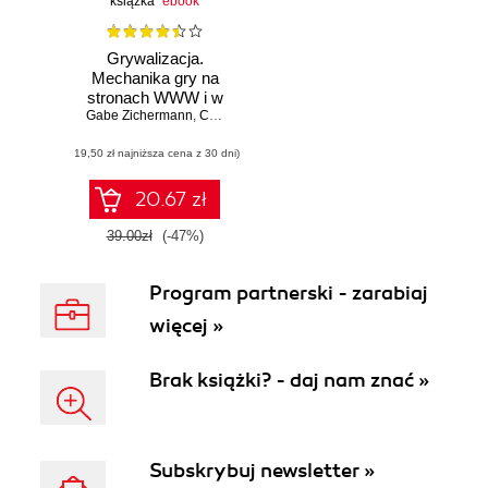
książka
ebook
Grywalizacja.
Mechanika gry na
stronach WWW i w
Gabe Zichermann
aplikacjach
,
Christopher Cunningham
mobilnych
(19,50 zł najniższa cena z 30 dni)
20.67 zł
39.00zł
(-47%)
Program partnerski - zarabiaj
więcej »
Brak książki? - daj nam znać »
Subskrybuj newsletter »