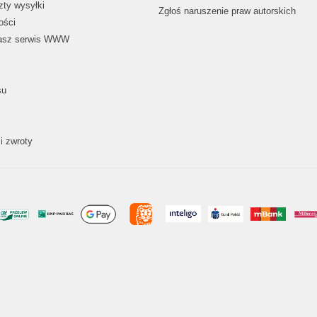
zty wysyłki
Zgłoś naruszenie praw autorskich
ości
nasz serwis WWW
su
i zwroty