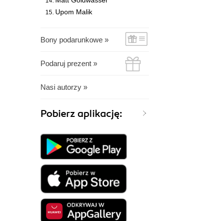
Matt Goldwasser
Upom Malik
Bony podarunkowe »
Podaruj prezent »
Nasi autorzy »
Pobierz aplikację: