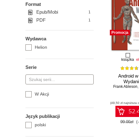
Format
Epub/Mobi
1
PDF
1
Promocja
Wydawca
Helion
książka
e
Serie
Android w 
Wydanie
Frank Ableson
W Akcji
(49,50 zł najniższa 
52.4
Język publikacji
99.00zł
(
polski