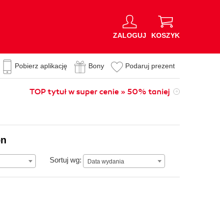
ZALOGUJ
KOSZYK
Pobierz aplikację
Bony
Podaruj prezent
TOP tytuł w super cenie » 50% taniej
on
Data wydania
Sortuj wg:
Data wydania