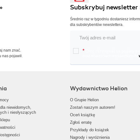
»
Subskrybuj newsletter 
Średnio raz w tygodniu dostaniesz infor
dla subskrybentów newslettera.
Daj nam znać.
*
Chcę otrzymywać na podany e-ma
u nas pojawił.
oraz nowościach wydawniczych.
nia
Wydawnictwo Helion
mocy
O Grupie Helion
dla niewidomych,
Zostań naszym autorem!
ych i niesłyszących
Oceń książkę
klepu
Zgłoś erratę
ywatności
Przykłady do książek
dostępności
Nagrody i wyróżnienia