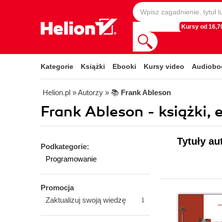
Kursy od 16,70
Kategorie
Książki
Ebooki
Kursy video
Audiobo
Helion.pl
» Autorzy
» 📚
Frank Ableson
Frank Ableson - książki, 
Tytuły au
Podkategorie:
Programowanie
Promocja
Zaktualizuj swoją wiedzę
1