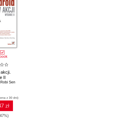
book
akcji.
 II
,
Robi Sen
cena z 30 dni)
7 zł
-47%)