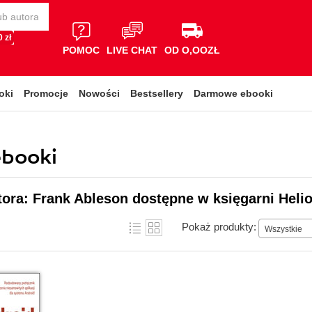
 zł
POMOC
LIVE CHAT
OD O,OOZŁ
oki
Promocje
Nowości
Bestsellery
Darmowe ebooki
ebooki
tora: Frank Ableson dostępne w księgarni Heli
Pokaż produkty:
Wszystkie