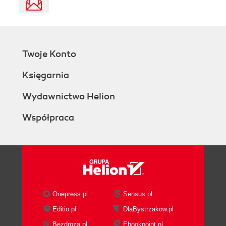
Twoje Konto
Księgarnia
Wydawnictwo Helion
Współpraca
Onepress.pl
Sensus.pl
Editio.pl
DlaBystrzakow.pl
Bezdroza.pl
Ebookpoint.pl