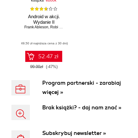
książka
ebook
Android w akcji.
Wydanie II
Frank Ableson
,
Robi Sen
(49,50 zł najniższa cena z 30 dni)
52.47 zł
99.00zł
(-47%)
Program partnerski - zarabiaj
więcej »
Brak książki? - daj nam znać »
Subskrybuj newsletter »