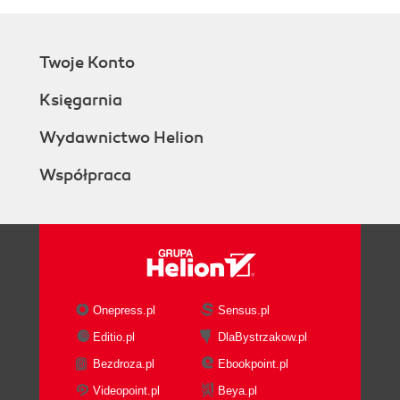
Twoje Konto
Księgarnia
Wydawnictwo Helion
Współpraca
Onepress.pl
Sensus.pl
Editio.pl
DlaBystrzakow.pl
Bezdroza.pl
Ebookpoint.pl
Videopoint.pl
Beya.pl