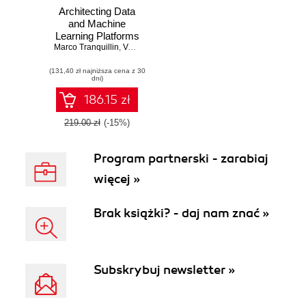
Architecting Data
and Machine
Learning Platforms
Marco Tranquillin
,
Valliappa Lakshmanan
,
Firat Tekiner
(131,40 zł najniższa cena z 30
dni)
186.15 zł
219.00 zł
(-15%)
Program partnerski - zarabiaj
więcej »
Brak książki? - daj nam znać »
Subskrybuj newsletter »