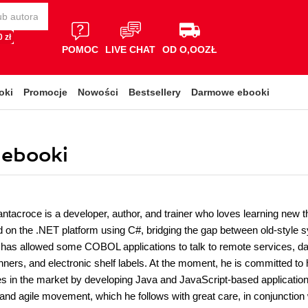
 zł
POMOC
LIVE CHAT
OD O,OOZŁ
oki
Promocje
Nowości
Bestsellery
Darmowe ebooki
 ebooki
ntacroce is a developer, author, and trainer who loves learning new 
 on the .NET platform using C#, bridging the gap between old-style 
e has allowed some COBOL applications to talk to remote services, d
ners, and electronic shelf labels. At the moment, he is committed to he
s in the market by developing Java and JavaScript-based applications
nd agile movement, which he follows with great care, in conjunction