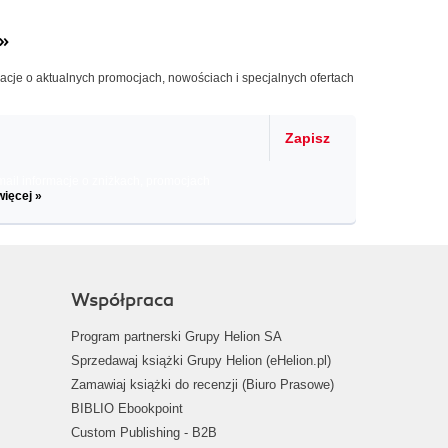
»
macje o aktualnych promocjach, nowościach i specjalnych ofertach
Zapisz
il informacje o zniżkach, promocjach
więcej »
Współpraca
Program partnerski Grupy Helion SA
Sprzedawaj książki Grupy Helion (eHelion.pl)
Zamawiaj książki do recenzji (Biuro Prasowe)
BIBLIO Ebookpoint
Custom Publishing - B2B