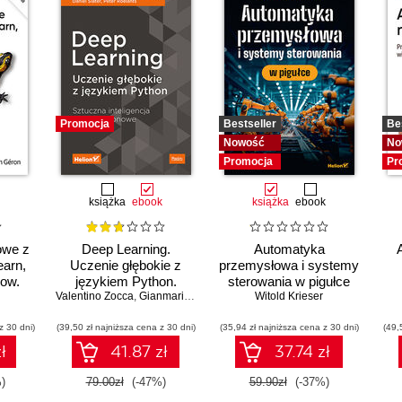
Promocja
Bestseller
Be
Nowość
No
Promocja
Pr
książka
ebook
książka
ebook
owe z
Deep Learning.
Automatyka
earn,
Uczenie głębokie z
przemysłowa i systemy
low.
językiem Python.
sterowania w pigułce
Valentino Zocca
Sztuczna inteligencja i
,
Gianmario Spacagna
,
Daniel Slater
Witold Krieser
,
Peter Roelants
w
sieci neuronowe
z 30 dni)
(39,50 zł najniższa cena z 30 dni)
(35,94 zł najniższa cena z 30 dni)
(49,
ł
41.87 zł
37.74 zł
)
79.00zł
(-47%)
59.90zł
(-37%)