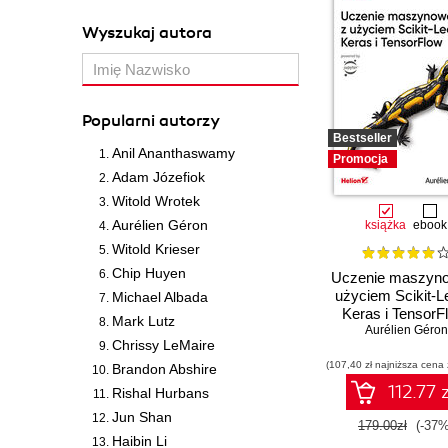
Wyszukaj autora
Popularni autorzy
Bestseller
Anil Ananthaswamy
Promocja
Adam Józefiok
Witold Wrotek
Aurélien Géron
książka
ebook
Witold Krieser
Chip Huyen
Uczenie maszyn
użyciem Scikit-L
Michael Albada
Keras i TensorF
Mark Lutz
Aurélien Géron
Wydanie III
Chrissy LeMaire
(107,40 zł najniższa cena 
Brandon Abshire
112.77 z
Rishal Hurbans
Jun Shan
179.00zł
(-37%
Haibin Li