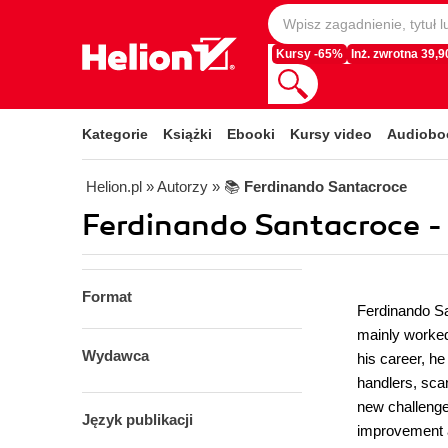
Kursy -65%
Inż. zwrotna 39,90
Kategorie
Książki
Ebooki
Kursy video
Audiobo
Helion.pl
» Autorzy
» 📚
Ferdinando Santacroce
Ferdinando Santacroce -
Format
Ferdinando Sa
mainly worked
Wydawca
his career, h
handlers, scan
new challenge
Język publikacji
improvement a