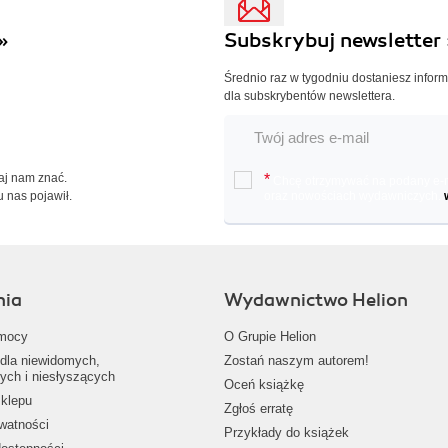
»
Subskrybuj newsletter 
Średnio raz w tygodniu dostaniesz infor
dla subskrybentów newslettera.
Daj nam znać.
*
Chcę otrzymywać na podany e-ma
u nas pojawił.
oraz nowościach wydawniczych.
nia
Wydawnictwo Helion
mocy
O Grupie Helion
dla niewidomych,
Zostań naszym autorem!
ych i niesłyszących
Oceń książkę
klepu
Zgłoś erratę
ywatności
Przykłady do książek