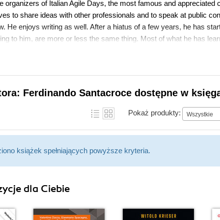
e organizers of Italian Agile Days, the most famous and appreciated c
ves to share ideas with other professionals and to speak at public co
 He enjoys writing as well. After a hiatus of a few years, he has sta
ing to him, are more or less the same thing. Most of what he has lear
olleagues. Other than working within the same team or on the same 
end inspiring conferences, such as XP Days, Italian Agile Days, and o
tora: Ferdinando Santacroce dostępne w księga
Pokaż produkty:
Wszystkie
ziono książek spełniających powyższe kryteria.
ycje dla Ciebie