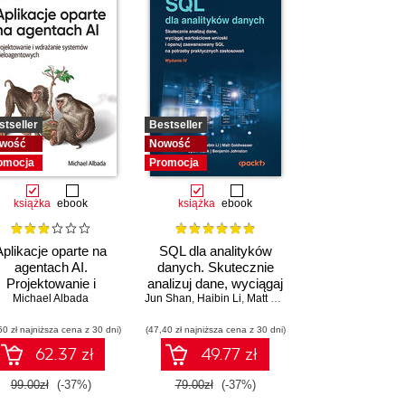
stseller
Bestseller
wość
Nowość
omocja
Promocja
książka
ebook
książka
ebook
Aplikacje oparte na
SQL dla analityków
agentach AI.
danych. Skutecznie
Projektowanie i
analizuj dane, wyciągaj
drażanie systemów
Michael Albada
Jun Shan
wartościowe wnioski i
,
Haibin Li
,
Matt Goldwasser
,
Upom Malik
,
B
wieloagentowych
opanuj zaawansowany
50 zł najniższa cena z 30 dni)
(47,40 zł najniższa cena z 30 dni)
SQL na potrzeby
praktycznych
62.37 zł
49.77 zł
zastosowań. Wydanie
IV
99.00zł
(-37%)
79.00zł
(-37%)