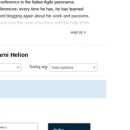
onference in the Italian Agile panorama.
nferences; every time he has, he has learned
rted blogging again about his work and passions,
ned over the years has been with the help of his
code base, they have encouraged him to read
więcej »
thers that have helped his growth.
rni Helion
Data wydania
Sortuj wg:
Data wydania