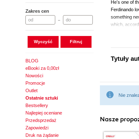
He's one of th
Ferdinando lo
Zakres cen
something new.
–
which, accord
friends and c
books and att
Wyczyść
Tytuły au
BLOG
eBooki za 0,00zł
Nowości
Promocje
Outlet
Nie znale
Ostatnie sztuki
Bestsellery
Najlepiej oceniane
Nasze propoz
Przedsprzedaż
Zapowiedzi
Druk na żądanie