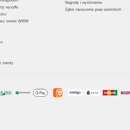
dostępności
Nagrody i wyróżnienia
zty wysyłki
Zgłoś naruszenie praw autorskich
ości
nasz serwis WWW
su
i zwroty