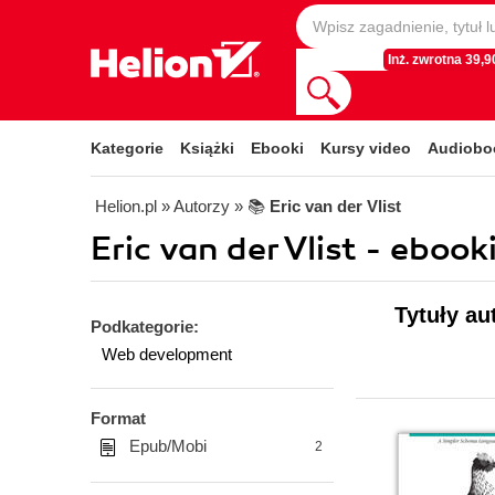
Inż. zwrotna 39,90
Kategorie
Książki
Ebooki
Kursy video
Audiobo
Helion.pl
» Autorzy
» 📚
Eric van der Vlist
Eric van der Vlist - ebook
Tytuły au
Podkategorie:
Web development
Format
Epub/Mobi
2