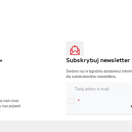
»
Subskrybuj newsletter 
Średnio raz w tygodniu dostaniesz infor
dla subskrybentów newslettera.
Daj nam znać.
*
Chcę otrzymywać na podany e-ma
u nas pojawił.
oraz nowościach wydawniczych.