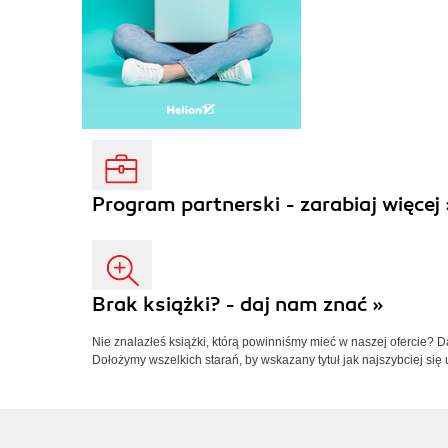
Program partnerski - zarabiaj więcej 
Brak książki? - daj nam znać »
Nie znalazłeś książki, którą powinniśmy mieć w naszej ofercie? 
Dołożymy wszelkich starań, by wskazany tytuł jak najszybciej się 