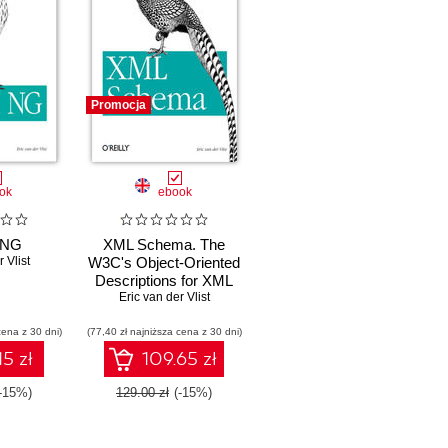
Promocja
ok
ebook
 NG
XML Schema. The
 Vlist
W3C's Object-Oriented
Descriptions for XML
Eric van der Vlist
cena z 30 dni)
(77,40 zł najniższa cena z 30 dni)
15 zł
109.65 zł
-15%)
129.00 zł
(-15%)