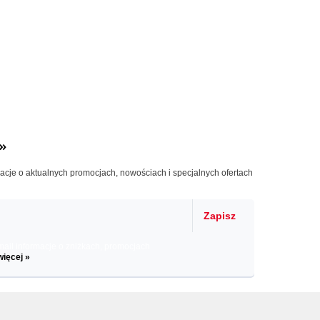
»
macje o aktualnych promocjach, nowościach i specjalnych ofertach
Zapisz
il informacje o zniżkach, promocjach
więcej »