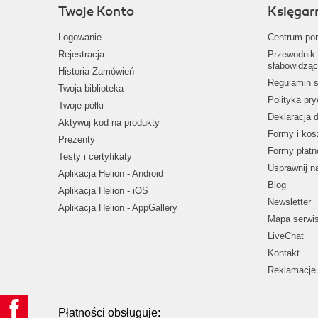
Twoje Konto
Księgar
Logowanie
Centrum po
Rejestracja
Przewodnik 
słabowidząc
Historia Zamówień
Regulamin s
Twoja biblioteka
Polityka pr
Twoje półki
Deklaracja 
Aktywuj kod na produkty
Formy i kos
Prezenty
Formy płatn
Testy i certyfikaty
Usprawnij 
Aplikacja Helion - Android
Blog
Aplikacja Helion - iOS
Newsletter
Aplikacja Helion - AppGallery
Mapa serwi
LiveChat
Kontakt
Reklamacje 
Płatności obsługuje: