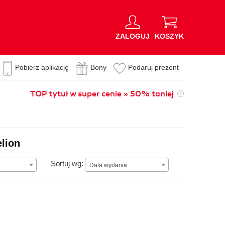
ZALOGUJ
KOSZYK
Pobierz aplikację
Bony
Podaruj prezent
TOP tytuł w super cenie » 50% taniej
elion
Data wydania
Sortuj wg:
Data wydania