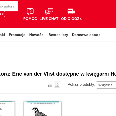
 zł
POMOC
LIVE CHAT
OD O,OOZŁ
oki
Promocje
Nowości
Bestsellery
Darmowe ebooki
i
tora: Eric van der Vlist dostępne w księgarni H
Pokaż produkty:
Wszystkie