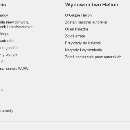
nia
Wydawnictwo Helion
mocy
O Grupie Helion
dla niewidomych,
Zostań naszym autorem!
ych i niesłyszących
Oceń książkę
klepu
Zgłoś erratę
ywatności
Przykłady do książek
dostępności
Nagrody i wyróżnienia
zty wysyłki
Zgłoś naruszenie praw autorskich
ości
nasz serwis WWW
su
i zwroty