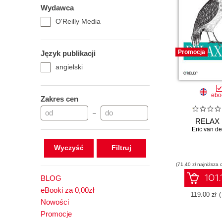
Wydawca
O'Reilly Media
Promocja
Język publikacji
angielski
ebo
Zakres cen
–
RELAX
Eric van der
Wyczyść
(71,40 zł najniższa 
101.
BLOG
eBooki za 0,00zł
119.00 zł
(
Nowości
Promocje