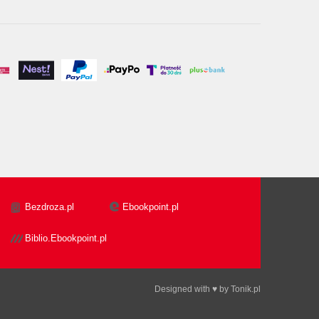
Bezdroza.pl
Ebookpoint.pl
Biblio.Ebookpoint.pl
Designed with ♥ by
Tonik.pl