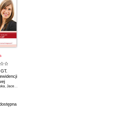
a
 GT.
ewidencji
wej
ska
,
Jacek Sztyler
dostępna