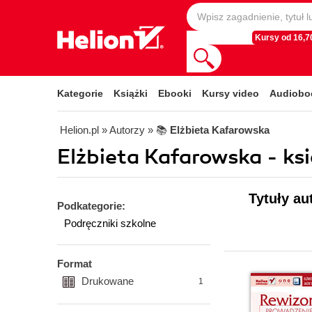
Kursy od 16,70
Kategorie
Książki
Ebooki
Kursy video
Audiobo
Helion.pl
» Autorzy
» 📚
Elżbieta Kafarowska
Elżbieta Kafarowska - ksi
Tytuły au
Podkategorie:
Podręczniki szkolne
Format
Drukowane
1