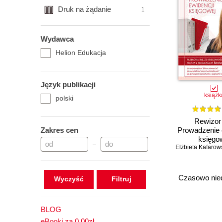
Druk na żądanie
1
Wydawca
Helion Edukacja
Język publikacji
książk
polski
Rewizor
Zakres cen
Prowadzenie 
księgo
–
Elżbieta Kafarow
Czasowo nie
Wyczyść
BLOG
eBooki za 0,00zł