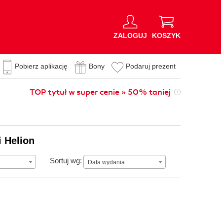
ZALOGUJ
KOSZYK
Pobierz aplikację
Bony
Podaruj prezent
TOP tytuł w super cenie » 50% taniej
i Helion
Data wydania
Sortuj wg:
Data wydania