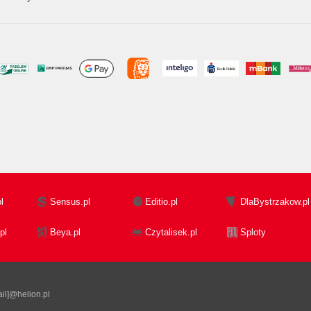
l
Sensus.pl
Editio.pl
DlaBystrzakow.pl
pl
Beya.pl
Czytalisek.pl
Sploty
il]@helion.pl