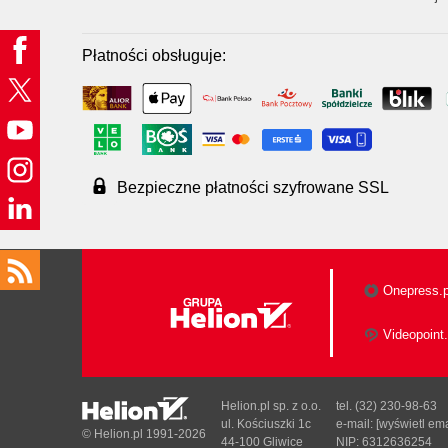
Płatności obsługuje:
Bezpieczne płatności szyfrowane SSL
Onepress.p
Videopoint.
Helion.pl sp. z o.o.
tel. (32) 230-98-63
ul. Kościuszki 1c
e-mail:
[wyświetl ema
© Helion.pl 1991-2026
44-100 Gliwice
NIP: 6312636254