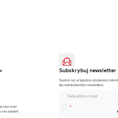
»
Subskrybuj newsletter 
Średnio raz w tygodniu dostaniesz infor
dla subskrybentów newslettera.
Daj nam znać.
*
Chcę otrzymywać na podany e-ma
u nas pojawił.
oraz nowościach wydawniczych.