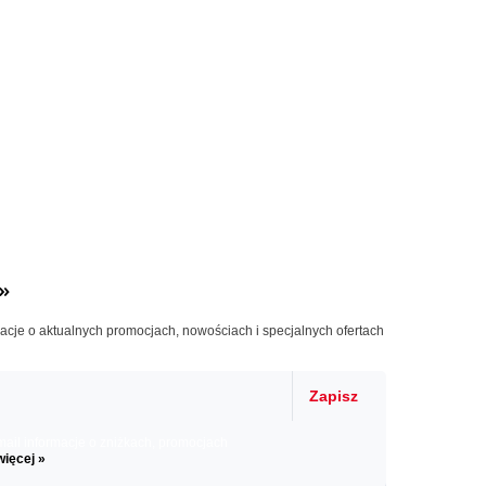
»
macje o aktualnych promocjach, nowościach i specjalnych ofertach
Zapisz
il informacje o zniżkach, promocjach
więcej »