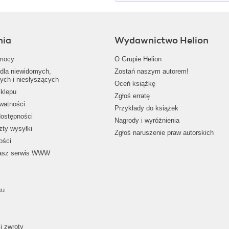
nia
Wydawnictwo Helion
mocy
O Grupie Helion
dla niewidomych,
Zostań naszym autorem!
ych i niesłyszących
Oceń książkę
klepu
Zgłoś erratę
ywatności
Przykłady do książek
dostępności
Nagrody i wyróżnienia
zty wysyłki
Zgłoś naruszenie praw autorskich
ości
nasz serwis WWW
su
i zwroty