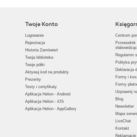
Twoje Konto
Księgar
Logowanie
Centrum po
Rejestracja
Przewodnik 
słabowidząc
Historia Zamówień
Regulamin s
Twoja biblioteka
Polityka pr
Twoje półki
Deklaracja 
Aktywuj kod na produkty
Formy i kos
Prezenty
Formy płatn
Testy i certyfikaty
Usprawnij 
Aplikacja Helion - Android
Blog
Aplikacja Helion - iOS
Newsletter
Aplikacja Helion - AppGallery
Mapa serwi
LiveChat
Kontakt
Reklamacje 