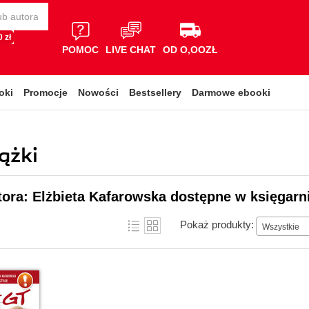
 zł
POMOC
LIVE CHAT
OD O,OOZŁ
oki
Promocje
Nowości
Bestsellery
Darmowe ebooki
ążki
tora: Elżbieta Kafarowska dostępne w księgarn
Pokaż produkty:
Wszystkie