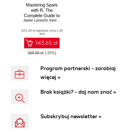
Mastering Spark
with R. The
Complete Guide to
Javier Luraschi
Large-Scale
,
Kevin Kuo
,
Edgar Ruiz
Analysis and
(101,40 zł najniższa cena z 30
Modeling
dni)
143.65 zł
169.00 zł
(-15%)
Program partnerski - zarabiaj
więcej »
Brak książki? - daj nam znać »
Subskrybuj newsletter »