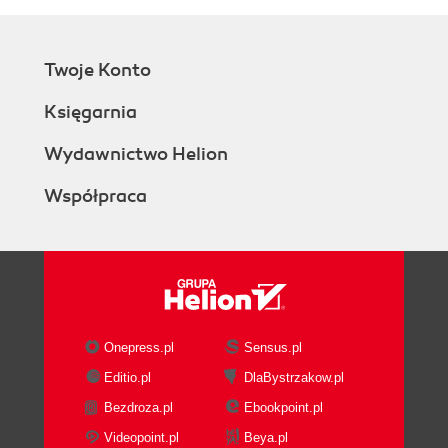
Twoje Konto
Księgarnia
Wydawnictwo Helion
Współpraca
Onepress.pl
Sensus.pl
Editio.pl
DlaBystrzakow.pl
Bezdroza.pl
Ebookpoint.pl
Videopoint.pl
Beya.pl