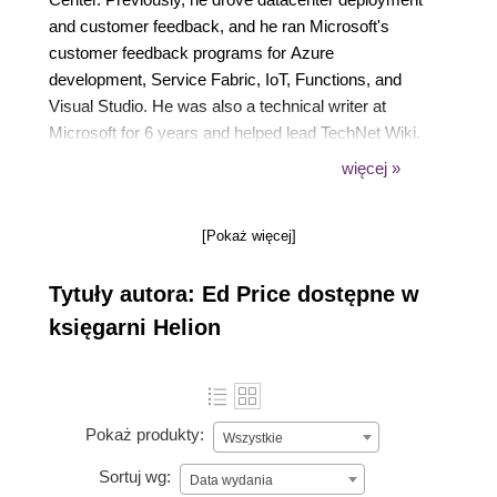
and customer feedback, and he ran Microsoft's
customer feedback programs for Azure
development, Service Fabric, IoT, Functions, and
Visual Studio. He was also a technical writer at
Microsoft for 6 years and helped lead TechNet Wiki.
He is the co-author of five books, including Learn to
więcej »
Program with Small Basic and ASP.NET Core 5 for
Beginners from Packt.
[Pokaż więcej]
Tytuły autora: Ed Price dostępne w
księgarni Helion
Pokaż produkty:
Wszystkie
Sortuj wg:
Data wydania