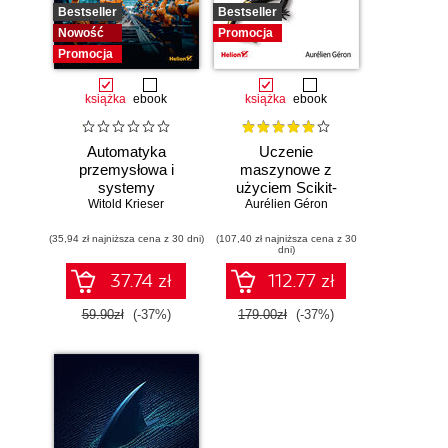
Bestseller
Bestseller
Nowość
Promocja
Promocja
książka
ebook
książka
ebook
Automatyka
Uczenie
przemysłowa i
maszynowe z
systemy
użyciem Scikit-
sterowania w
Witold Krieser
Learn, Keras i
Aurélien Géron
pigułce
TensorFlow.
(35,94 zł najniższa cena z 30 dni)
(107,40 zł najniższa cena z 30
Wydanie III
dni)
37.74 zł
112.77 zł
59.90zł
(-37%)
179.00zł
(-37%)