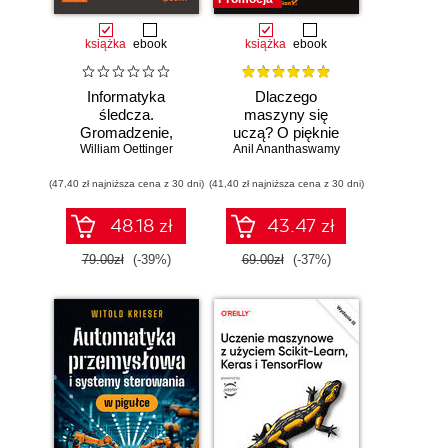
książka
ebook
książka
ebook
Informatyka
Dlaczego
śledcza.
maszyny się
Gromadzenie,
uczą? O pięknie
William Oettinger
analiza i
Anil Ananthaswamy
matematyki i
zabezpieczanie
działaniu
(47,40 zł najniższa cena z 30 dni)
dowodów
(41,40 zł najniższa cena z 30 dni)
współczesnej
elektronicznych dla
sztucznej
początkujących.
inteligencji
48.18 zł
43.47 zł
Wydanie II
79.00zł
(-39%)
69.00zł
(-37%)