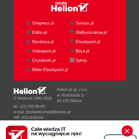
Onepress.pl
Sensus.pl
Editio.pl
DlaBystrzakow.pl
Bezdroza.pl
Ebookpoint.pl
Videopoint.pl
Beya.pl
Czytalisek.pl
Sploty
Biblio.Ebookpoint.pl
Helion.pl sp. z o.o.
ul. Kościuszki 1c
© Helion.pl 1991-2026
44-100 Gliwice
tel. (32) 230-98-63
e-mail:
[wyświetl email]@helion.pl
NIP: 6312636254
Regon: 241989027
Designed with ♥ by
Tonik.pl