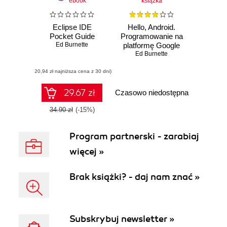
ebook
książka
Eclipse IDE
Hello, Android.
Pocket Guide
Programowanie na
Ed Burnette
platformę Google
dla urządzeń
Ed Burnette
mobilnych.
(20,94 zł najniższa cena z 30 dni)
Wydanie III
29.67 zł
Czasowo niedostępna
34.90 zł
(-15%)
Program partnerski - zarabiaj
więcej »
Brak książki? - daj nam znać »
Subskrybuj newsletter »