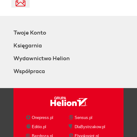
Twoje Konto
Księgarnia
Wydawnictwo Helion
Współpraca
Onepress.pl
Sensus.pl
Editio.pl
DlaBystrzakow.pl
Bezdroza.pl
Ebookpoint.pl