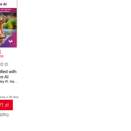
ok
fied with
ve AI
ey R. Haba
,
Evan M. Haba
cena z 30 dni)
1 zł
-10%)