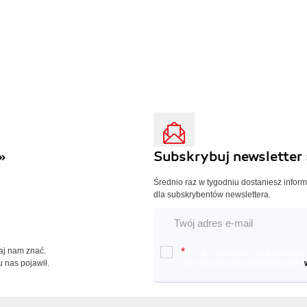
»
Subskrybuj newsletter 
Średnio raz w tygodniu dostaniesz infor
dla subskrybentów newslettera.
Daj nam znać.
*
Chcę otrzymywać na podany e-ma
u nas pojawił.
oraz nowościach wydawniczych.