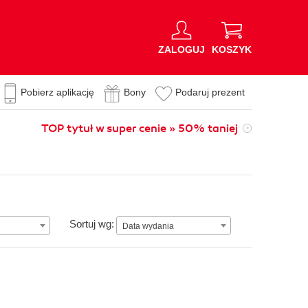
ZALOGUJ
KOSZYK
Pobierz aplikację
Bony
Podaruj prezent
TOP tytuł w super cenie » 50% taniej
Data wydania
Sortuj wg:
Data wydania