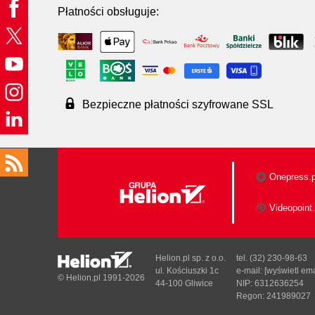
Płatności obsługuje:
Bezpieczne płatności szyfrowane SSL
Onepress.p
Videopoint.
Helion.pl sp. z o.o.
tel. (32) 230-98-63
ul. Kościuszki 1c
e-mail:
[wyświetl ema
© Helion.pl 1991-2026
44-100 Gliwice
NIP: 6312636254
Regon: 241989027