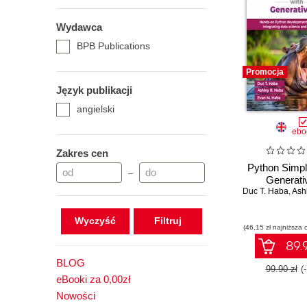
Wydawca
BPB Publications
Promocja
Język publikacji
angielski
ebo
Zakres cen
Python Simpli
–
Generati
Duc T. Haba
,
Ashl
Wyczyść
(46,15 zł najniższa 
89.9
BLOG
99.90 zł
(
eBooki za 0,00zł
Nowości