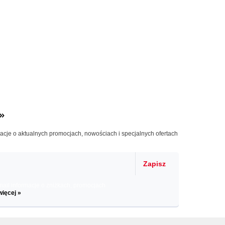
»
macje o aktualnych promocjach, nowościach i specjalnych ofertach
Zapisz
il informacje o zniżkach, promocjach
więcej »