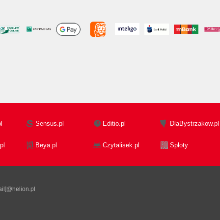
l
Sensus.pl
Editio.pl
DlaBystrzakow.pl
pl
Beya.pl
Czytalisek.pl
Sploty
il]@helion.pl