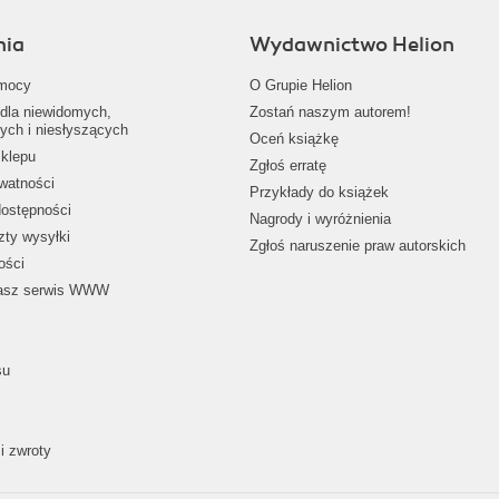
nia
Wydawnictwo Helion
mocy
O Grupie Helion
dla niewidomych,
Zostań naszym autorem!
ych i niesłyszących
Oceń książkę
klepu
Zgłoś erratę
ywatności
Przykłady do książek
dostępności
Nagrody i wyróżnienia
zty wysyłki
Zgłoś naruszenie praw autorskich
ości
nasz serwis WWW
su
i zwroty