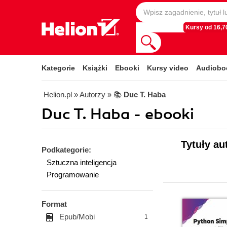
Kursy od 16,70
Kategorie
Książki
Ebooki
Kursy video
Audiobo
Helion.pl
» Autorzy
» 📚
Duc T. Haba
Duc T. Haba - ebooki
Tytuły au
Podkategorie:
Sztuczna inteligencja
Programowanie
Format
Epub/Mobi
1