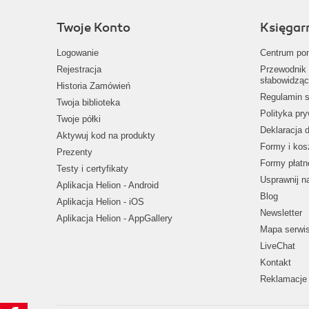
Twoje Konto
Księgar
Logowanie
Centrum po
Rejestracja
Przewodnik 
słabowidząc
Historia Zamówień
Regulamin s
Twoja biblioteka
Polityka pr
Twoje półki
Deklaracja 
Aktywuj kod na produkty
Formy i kos
Prezenty
Formy płatn
Testy i certyfikaty
Usprawnij 
Aplikacja Helion - Android
Blog
Aplikacja Helion - iOS
Newsletter
Aplikacja Helion - AppGallery
Mapa serwi
LiveChat
Kontakt
Reklamacje 