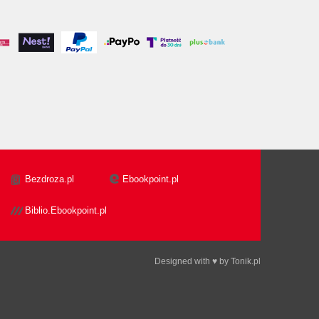
Bezdroza.pl
Ebookpoint.pl
Biblio.Ebookpoint.pl
Designed with ♥ by
Tonik.pl