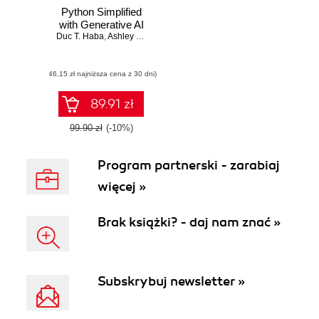
Python Simplified
with Generative AI
Duc T. Haba
,
Ashley R. Haba
,
Evan M. Haba
(46,15 zł najniższa cena z 30 dni)
89.91 zł
99.90 zł
(-10%)
Program partnerski - zarabiaj
więcej »
Brak książki? - daj nam znać »
Subskrybuj newsletter »