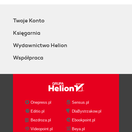
Twoje Konto
Księgarnia
Wydawnictwo Helion
Współpraca
Onepress.pl
Sensus.pl
Editio.pl
DlaBystrzakow.pl
Bezdroza.pl
Ebookpoint.pl
Videopoint.pl
Beya.pl