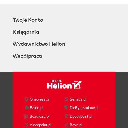
Twoje Konto
Księgarnia
Wydawnictwo Helion
Współpraca
Onepress.pl
Sensus.pl
Editio.pl
DlaBystrzakow.pl
Bezdroza.pl
Ebookpoint.pl
Videopoint.pl
Beya.pl