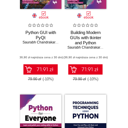
ebook
ebook
Python GUI with
Building Modern
PyQt
GUIs with tkinter
Saurabh Chandrakar
,
Dr. Nilesh Bhaskarrao Bahadure
and Python
Saurabh Chandrakar
,
Dr. Nilesh Bhas
(36,90 zł najniższa cena z 30 dni)
(36,90 zł najniższa cena z 30 dni)
71.91 zł
71.91 zł
79.90 zł
(-10%)
79.90 zł
(-10%)