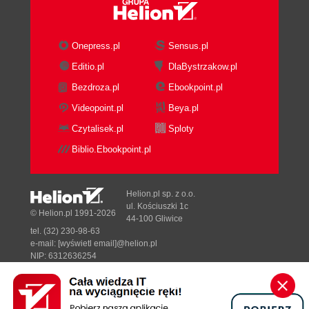
Onepress.pl
Sensus.pl
Editio.pl
DlaBystrzakow.pl
Bezdroza.pl
Ebookpoint.pl
Videopoint.pl
Beya.pl
Czytalisek.pl
Sploty
Biblio.Ebookpoint.pl
Helion.pl sp. z o.o.
ul. Kościuszki 1c
© Helion.pl 1991-2026
44-100 Gliwice
tel. (32) 230-98-63
e-mail:
[wyświetl email]@helion.pl
NIP: 6312636254
Regon: 241989027
Designed with ♥ by
Tonik.pl