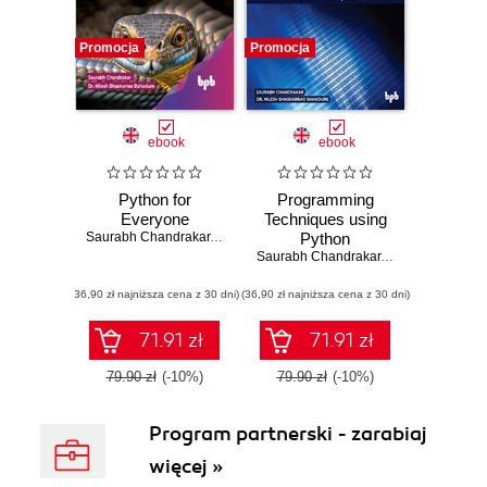
Promocja
Promocja
ebook
ebook
Python for
Programming
Everyone
Techniques using
Saurabh Chandrakar
,
Dr. Nilesh Bhaskarrao Bahadure
Python
Saurabh Chandrakar
,
Dr. Nilesh Bhas
(36,90 zł najniższa cena z 30 dni)
(36,90 zł najniższa cena z 30 dni)
71.91 zł
71.91 zł
79.90 zł
(-10%)
79.90 zł
(-10%)
Program partnerski - zarabiaj
więcej »