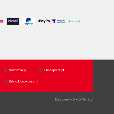
Bezdroza.pl
Ebookpoint.pl
Biblio.Ebookpoint.pl
Designed with ♥ by
Tonik.pl