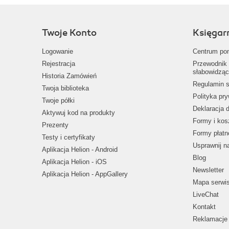
Twoje Konto
Księgar
Logowanie
Centrum po
Rejestracja
Przewodnik 
słabowidząc
Historia Zamówień
Regulamin s
Twoja biblioteka
Polityka pr
Twoje półki
Deklaracja 
Aktywuj kod na produkty
Formy i kos
Prezenty
Formy płatn
Testy i certyfikaty
Usprawnij 
Aplikacja Helion - Android
Blog
Aplikacja Helion - iOS
Newsletter
Aplikacja Helion - AppGallery
Mapa serwi
LiveChat
Kontakt
Reklamacje 