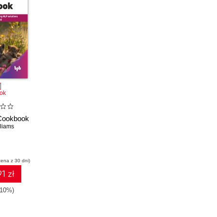
ok
Cookbook
lliams
cena z 30 dni)
1 zł
-10%)