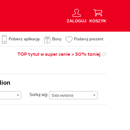
ZALOGUJ
KOSZYK
Pobierz aplikację
Bony
Podaruj prezent
TOP tytuł w super cenie » 50% taniej
lion
Data wydania
Sortuj wg:
Data wydania