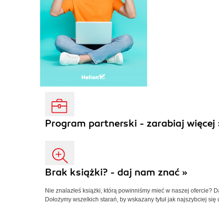
Program partnerski - zarabiaj więcej 
Brak książki? - daj nam znać »
Nie znalazłeś książki, którą powinniśmy mieć w naszej ofercie? 
Dołożymy wszelkich starań, by wskazany tytuł jak najszybciej się 