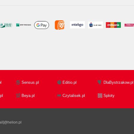
l
Sensus.pl
Editio.pl
DlaBystrzakow.pl
pl
Beya.pl
Czytalisek.pl
Sploty
il]@helion.pl