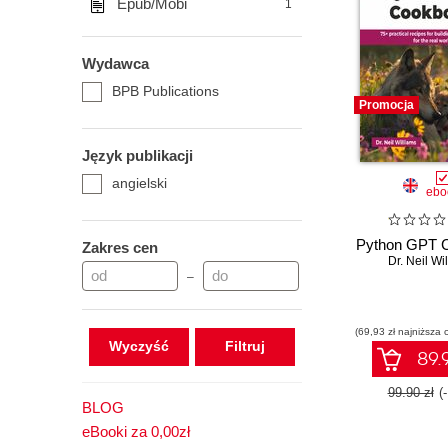
Epub/Mobi
1
Wydawca
BPB Publications
Promocja
Język publikacji
angielski
ebo
Python GPT 
Zakres cen
Dr. Neil Wi
–
(69,93 zł najniższa 
Wyczyść
89.9
99.90 zł
(
BLOG
eBooki za 0,00zł