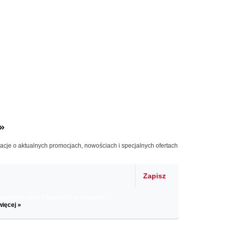
»
macje o aktualnych promocjach, nowościach i specjalnych ofertach
Zapisz
il informacje o zniżkach, promocjach
więcej »