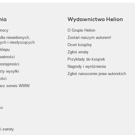
nia
Wydawnictwo Helion
mocy
O Grupie Helion
dla niewidomych,
Zostań naszym autorem!
ych i niesłyszących
Oceń książkę
klepu
Zgłoś erratę
ywatności
Przykłady do książek
dostępności
Nagrody i wyróżnienia
zty wysyłki
Zgłoś naruszenie praw autorskich
ości
nasz serwis WWW
su
i zwroty