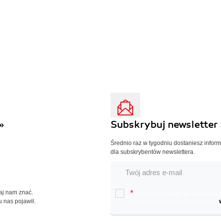
»
Subskrybuj newsletter 
Średnio raz w tygodniu dostaniesz infor
dla subskrybentów newslettera.
Daj nam znać.
*
Chcę otrzymywać na podany e-ma
u nas pojawił.
oraz nowościach wydawniczych.