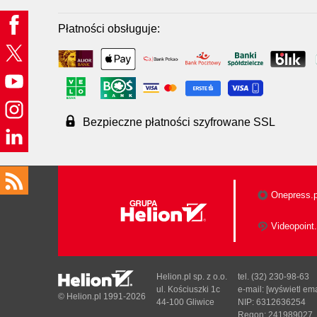
Płatności obsługuje:
Bezpieczne płatności szyfrowane SSL
Onepress.p
Videopoint.
Helion.pl sp. z o.o.
tel. (32) 230-98-63
ul. Kościuszki 1c
e-mail:
[wyświetl ema
© Helion.pl 1991-2026
44-100 Gliwice
NIP: 6312636254
Regon: 241989027