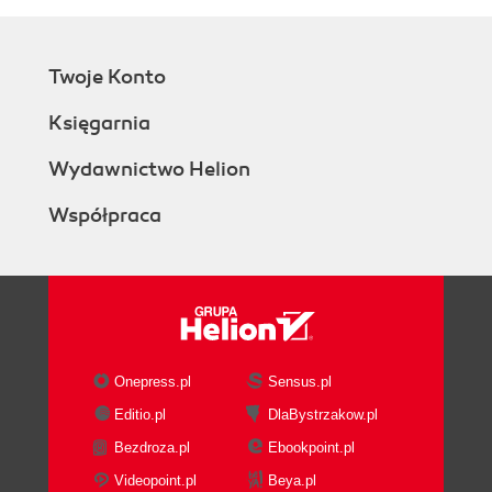
Twoje Konto
Księgarnia
Wydawnictwo Helion
Współpraca
Onepress.pl
Sensus.pl
Editio.pl
DlaBystrzakow.pl
Bezdroza.pl
Ebookpoint.pl
Videopoint.pl
Beya.pl