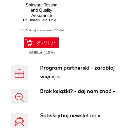
Software Testing
and Quality
Assurance
Dr. Dinesh Jain
,
Dr. Abhay Kothari
(46,15 zł najniższa cena z 30 dni)
89.91 zł
99.90 zł
(-10%)
Program partnerski - zarabiaj
więcej »
Brak książki? - daj nam znać »
Subskrybuj newsletter »