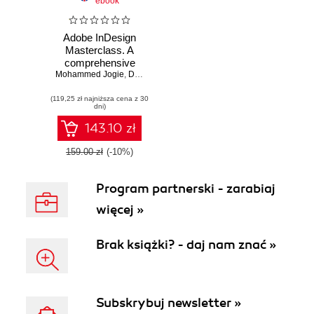
ebook
Adobe InDesign
Masterclass. A
comprehensive
Mohammed Jogie
guide to taking
,
Don Ryun Chang
,
Felix Ofori Dartey
your digital design
(119,25 zł najniższa cena z 30
skills from
dni)
beginner to
professional
143.10 zł
159.00 zł
(-10%)
Program partnerski - zarabiaj
więcej »
Brak książki? - daj nam znać »
Subskrybuj newsletter »