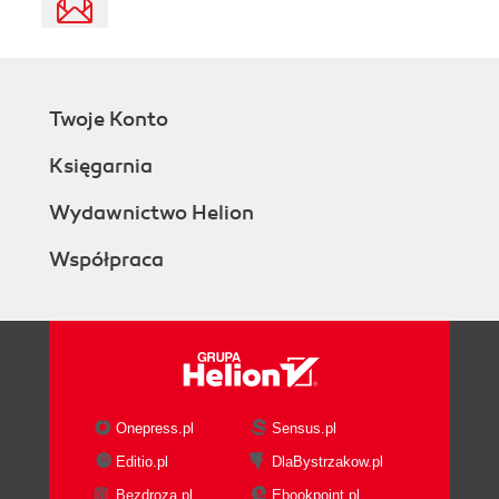
Twoje Konto
Księgarnia
Wydawnictwo Helion
Współpraca
Onepress.pl
Sensus.pl
Editio.pl
DlaBystrzakow.pl
Bezdroza.pl
Ebookpoint.pl