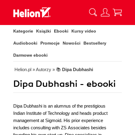
Kategorie
Książki
Ebooki
Kursy video
Audiobooki
Promocje
Nowości
Bestsellery
Darmowe ebooki
Helion.pl
» Autorzy
» 📚
Dipa Dubhashi
Dipa Dubhashi - ebooki
Dipa Dubhashi is an alumnus of the prestigious
Indian Institute of Technology and heads product
management at Sigmoid. His prior experience
includes consulting with ZS Associates besides
founding his own start-up. Dipa specializes in