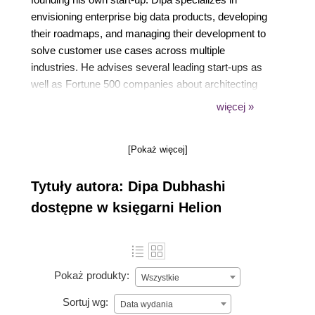
envisioning enterprise big data products, developing
their roadmaps, and managing their development to
solve customer use cases across multiple
industries. He advises several leading start-ups as
well as Fortune 500 companies about architecting
and implementing their next-generation big data
więcej »
solutions. Dipa has also developed a course on
Apache Spark for a leading online education portal
[Pokaż więcej]
and is a regular speaker at big data meetups and
conferences.
Tytuły autora: Dipa Dubhashi
dostępne w księgarni Helion
Pokaż produkty:
Wszystkie
Sortuj wg:
Data wydania