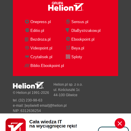
Onepress.pl
Sensus.pl
Editio.pl
DlaBystrzakow.pl
Bezdroza.pl
Ebookpoint.pl
Videopoint.pl
Beya.pl
Czytalisek.pl
Sploty
Biblio.Ebookpoint.pl
Helion.pl sp. z o.o.
ul. Kościuszki 1c
© Helion.pl 1991-2026
44-100 Gliwice
tel. (32) 230-98-63
e-mail:
[wyświetl email]@helion.pl
NIP: 6312636254
Regon: 241989027
Designed with ♥ by
Tonik.pl