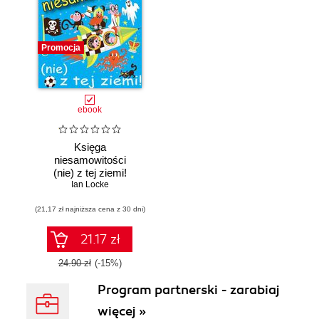
Promocja
ebook
Księga
niesamowitości
(nie) z tej ziemi!
Księga faktów
Ian Locke
prawdziwych, choć
(21,17 zł najniższa cena z 30 dni)
niezwykłych
21.17 zł
24.90 zł
(-15%)
Program partnerski - zarabiaj
więcej »