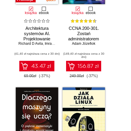
książka
ebook
książka
ebook
Architektura
CCNA 200-301.
systemów AI.
Zostań
Projektowanie
administratorem
Richard D Avila
skalowalnego i
,
Imran Ahmad
Adam Józefiok
sieci
niezawodnego
komputerowych
(41,40 zł najniższa cena z 30 dni)
oprogramowania
(149,40 zł najniższa cena z 30
Cisco. Wydanie II
dni)
43.47 zł
156.87 zł
69.00zł
(-37%)
249.00zł
(-37%)