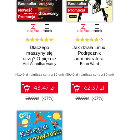
Bestseller
Bestseller
Nowość
Promocja
Promocja
książka
ebook
książka
ebook
Dlaczego
Jak działa Linux.
maszyny się
Podręcznik
uczą? O pięknie
administratora.
Anil Ananthaswamy
matematyki i
Wydanie III
Brian Ward
działaniu
(41,40 zł najniższa cena z 30 dni)
współczesnej
(59,40 zł najniższa cena z 30 dni)
sztucznej
inteligencji
43.47 zł
62.37 zł
69.00zł
(-37%)
99.00zł
(-37%)