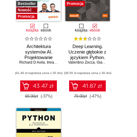
Bestseller
Promocja
Nowość
Promocja
książka
ebook
książka
ebook
Architektura
Deep Learning.
systemów AI.
Uczenie głębokie z
Projektowanie
językiem Python.
Richard D Avila
skalowalnego i
,
Imran Ahmad
Valentino Zocca
Sztuczna
,
Gianmario Spacagna
,
D
niezawodnego
inteligencja i sieci
(41,40 zł najniższa cena z 30 dni)
oprogramowania
(39,50 zł najniższa cena z 30 dni)
neuronowe
43.47 zł
41.87 zł
69.00zł
(-37%)
79.00zł
(-47%)