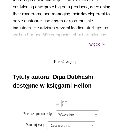
envisioning enterprise big data products, developing
their roadmaps, and managing their development to
solve customer use cases across multiple
industries. He advises several leading start-ups as
well as Fortune 500 companies about architecting
and implementing their next-generation big data
więcej »
solutions. Dipa has also developed a course on
Apache Spark for a leading online education portal
[Pokaż więcej]
and is a regular speaker at big data meetups and
conferences.
Tytuły autora: Dipa Dubhashi
dostępne w księgarni Helion
Pokaż produkty:
Wszystkie
Sortuj wg:
Data wydania