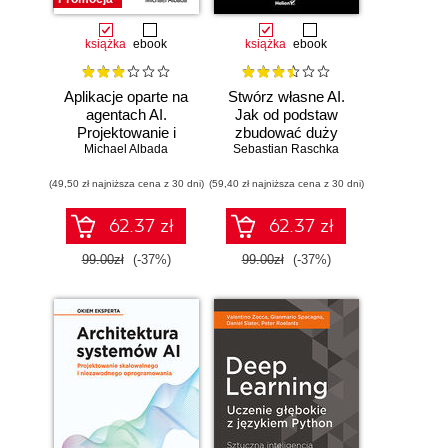
książka
ebook
książka
ebook
Aplikacje oparte na
Stwórz własne AI.
agentach AI.
Jak od podstaw
Projektowanie i
zbudować duży
Michael Albada
wdrażanie
model językowy
Sebastian Raschka
systemów
(49,50 zł najniższa cena z 30 dni)
wieloagentowych
(59,40 zł najniższa cena z 30 dni)
62.37 zł
62.37 zł
99.00zł
(-37%)
99.00zł
(-37%)