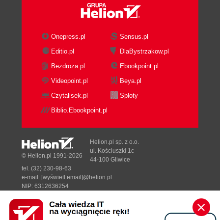
Onepress.pl
Sensus.pl
Editio.pl
DlaBystrzakow.pl
Bezdroza.pl
Ebookpoint.pl
Videopoint.pl
Beya.pl
Czytalisek.pl
Sploty
Biblio.Ebookpoint.pl
Helion.pl sp. z o.o.
ul. Kościuszki 1c
© Helion.pl 1991-2026
44-100 Gliwice
tel. (32) 230-98-63
e-mail:
[wyświetl email]@helion.pl
NIP: 6312636254
Regon: 241989027
Designed with ♥ by
Tonik.pl