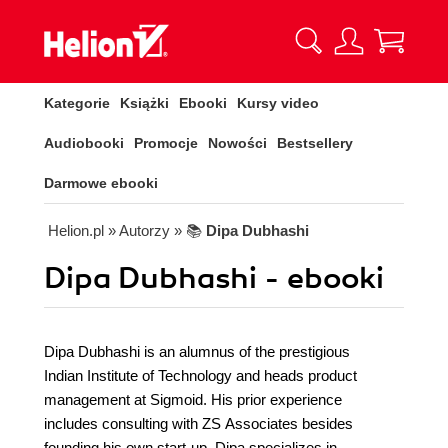
Kategorie
Książki
Ebooki
Kursy video
Audiobooki
Promocje
Nowości
Bestsellery
Darmowe ebooki
Helion.pl
» Autorzy
» 📚
Dipa Dubhashi
Dipa Dubhashi - ebooki
Dipa Dubhashi is an alumnus of the prestigious
Indian Institute of Technology and heads product
management at Sigmoid. His prior experience
includes consulting with ZS Associates besides
founding his own start-up. Dipa specializes in