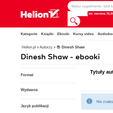
Inż. zwrotna 39,90
Kategorie
Książki
Ebooki
Kursy video
Audiobo
Helion.pl
» Autorzy
» 📚
Dinesh Shaw
Dinesh Shaw - ebooki
Tytuły au
Format
Wydawca
Nie znale
Język publikacji