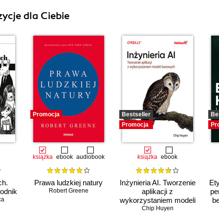
ycje dla Ciebie
Promocja
Bestseller
Be
Promocja
Pr
książka
ebook
audiobook
książka
ebook
ch.
Prawa ludzkiej natury
Inżynieria AI. Tworzenie
Ety
odnik
Robert Greene
aplikacji z
pe
ca
wykorzystaniem modeli
be
bazowych
Chip Huyen