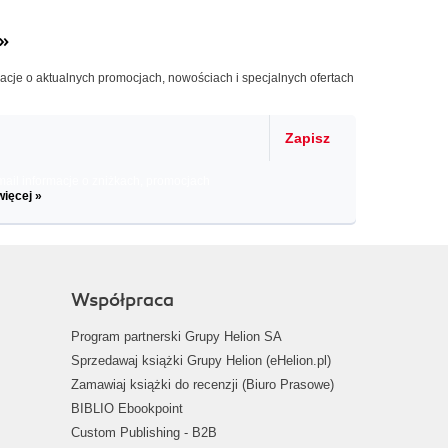
»
macje o aktualnych promocjach, nowościach i specjalnych ofertach
Zapisz
il informacje o zniżkach, promocjach
więcej »
Współpraca
Program partnerski Grupy Helion SA
Sprzedawaj książki Grupy Helion (eHelion.pl)
Zamawiaj książki do recenzji (Biuro Prasowe)
BIBLIO Ebookpoint
Custom Publishing - B2B