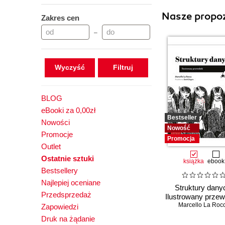
Nasze propoz
Zakres cen
–
Wyczyść
BLOG
eBooki za 0,00zł
Bestseller
Nowości
Nowość
Promocje
Promocja
Outlet
Ostatnie sztuki
książka
ebook
Bestsellery
Najlepiej oceniane
Struktury dany
Przedsprzedaż
Ilustrowany przew
Marcello La Roc
Zapowiedzi
Druk na żądanie