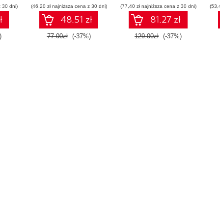
 30 dni)
(46,20 zł najniższa cena z 30 dni)
(77,40 zł najniższa cena z 30 dni)
(53,
ł
48.51 zł
81.27 zł
)
77.00zł
(-37%)
129.00zł
(-37%)