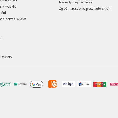
dostępności
Nagrody i wyróżnienia
zty wysyłki
Zgłoś naruszenie praw autorskich
ości
nasz serwis WWW
su
i zwroty