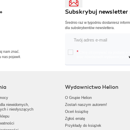
»
Subskrybuj newsletter 
Średnio raz w tygodniu dostaniesz infor
dla subskrybentów newslettera.
Daj nam znać.
*
Chcę otrzymywać na podany e-ma
u nas pojawił.
oraz nowościach wydawniczych.
nia
Wydawnictwo Helion
mocy
O Grupie Helion
dla niewidomych,
Zostań naszym autorem!
ych i niesłyszących
Oceń książkę
klepu
Zgłoś erratę
ywatności
Przykłady do książek