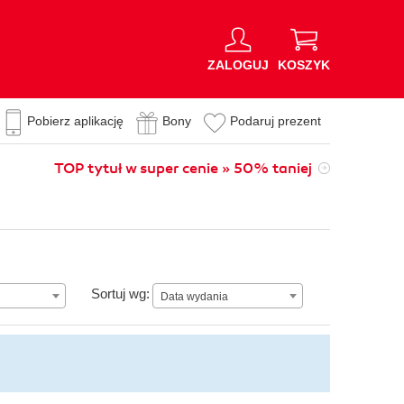
ZALOGUJ
KOSZYK
Pobierz aplikację
Bony
Podaruj prezent
TOP tytuł w super cenie » 50% taniej
Data wydania
Sortuj wg:
Data wydania