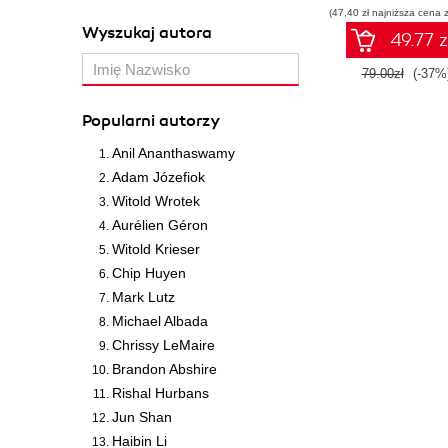
(47,40 zł najniższa cena z
Wyszukaj autora
49.77 z
79.00zł
(-37%
Popularni autorzy
Anil Ananthaswamy
Adam Józefiok
Witold Wrotek
Aurélien Géron
Witold Krieser
Chip Huyen
Mark Lutz
Michael Albada
Chrissy LeMaire
Brandon Abshire
Rishal Hurbans
Jun Shan
Haibin Li