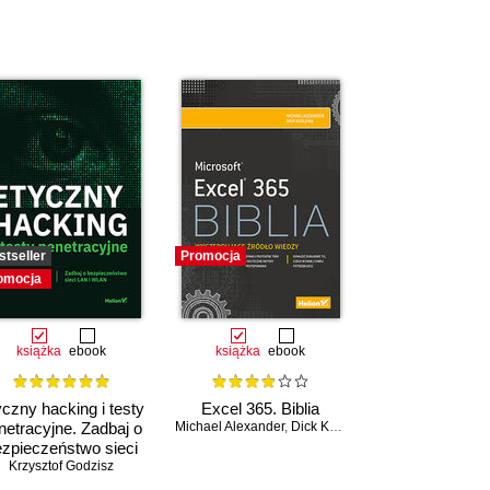
stseller
Promocja
omocja
książka
ebook
książka
ebook
czny hacking i testy
Excel 365. Biblia
netracyjne. Zadbaj o
Michael Alexander
,
Dick Kusleika
zpieczeństwo sieci
Krzysztof Godzisz
LAN i WLAN