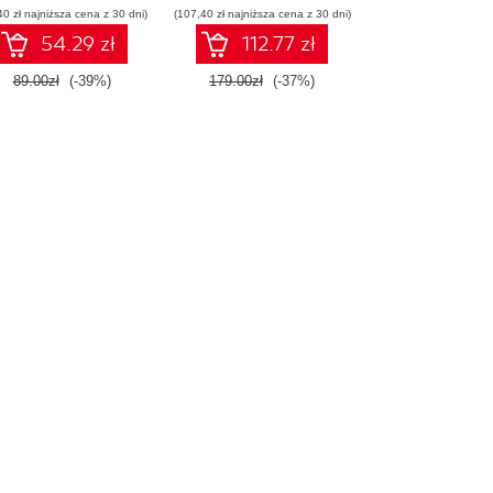
40 zł najniższa cena z 30 dni)
(107,40 zł najniższa cena z 30 dni)
54.29 zł
112.77 zł
89.00zł
(-39%)
179.00zł
(-37%)