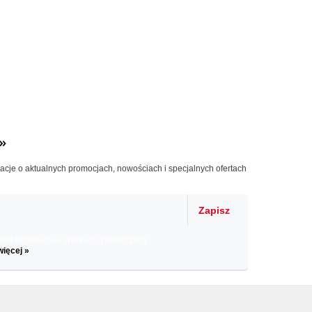
»
macje o aktualnych promocjach, nowościach i specjalnych ofertach
Zapisz
il informacje o zniżkach, promocjach
więcej »