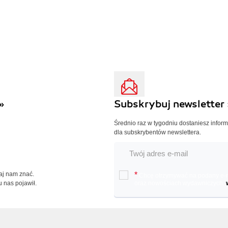
»
Subskrybuj newsletter 
Średnio raz w tygodniu dostaniesz infor
dla subskrybentów newslettera.
Daj nam znać.
*
Chcę otrzymywać na podany e-ma
u nas pojawił.
oraz nowościach wydawniczych.