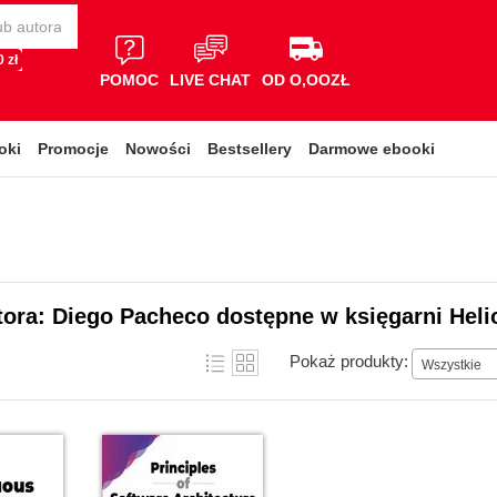
 zł
POMOC
LIVE CHAT
OD O,OOZŁ
oki
Promocje
Nowości
Bestsellery
Darmowe ebooki
tora: Diego Pacheco dostępne w księgarni Heli
Pokaż produkty:
Wszystkie