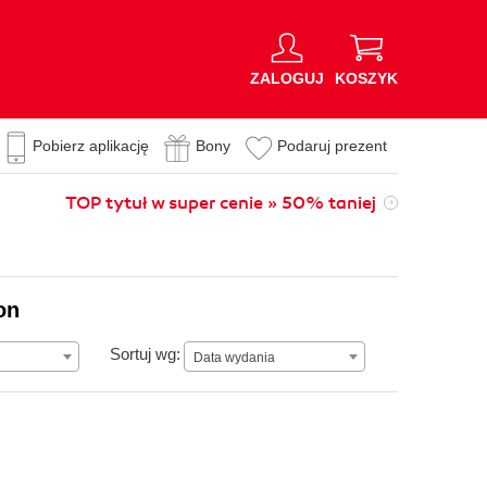
ZALOGUJ
KOSZYK
Pobierz aplikację
Bony
Podaruj prezent
TOP tytuł w super cenie » 50% taniej
on
Data wydania
Sortuj wg:
Data wydania