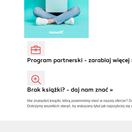
Program partnerski - zarabiaj więcej 
Brak książki? - daj nam znać »
Nie znalazłeś książki, którą powinniśmy mieć w naszej ofercie? 
Dołożymy wszelkich starań, by wskazany tytuł jak najszybciej się 