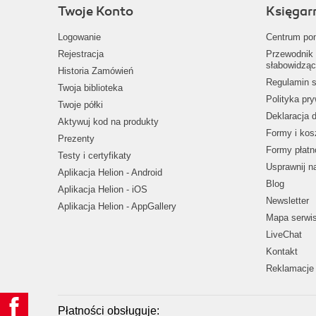
Twoje Konto
Księgar
Logowanie
Centrum po
Rejestracja
Przewodnik 
słabowidząc
Historia Zamówień
Regulamin s
Twoja biblioteka
Polityka pr
Twoje półki
Deklaracja 
Aktywuj kod na produkty
Formy i kos
Prezenty
Formy płatn
Testy i certyfikaty
Usprawnij 
Aplikacja Helion - Android
Blog
Aplikacja Helion - iOS
Newsletter
Aplikacja Helion - AppGallery
Mapa serwi
LiveChat
Kontakt
Reklamacje 
Płatności obsługuje: