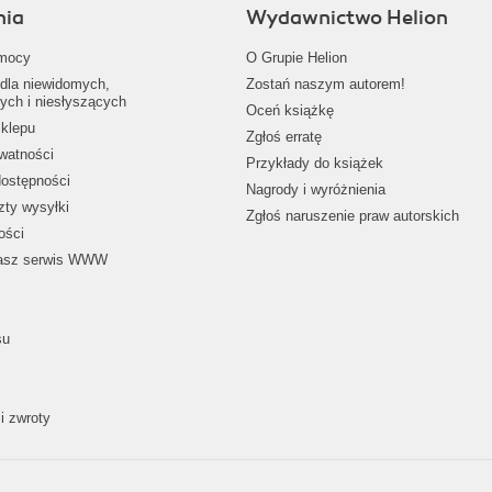
nia
Wydawnictwo Helion
mocy
O Grupie Helion
dla niewidomych,
Zostań naszym autorem!
ych i niesłyszących
Oceń książkę
klepu
Zgłoś erratę
ywatności
Przykłady do książek
dostępności
Nagrody i wyróżnienia
zty wysyłki
Zgłoś naruszenie praw autorskich
ości
nasz serwis WWW
su
i zwroty