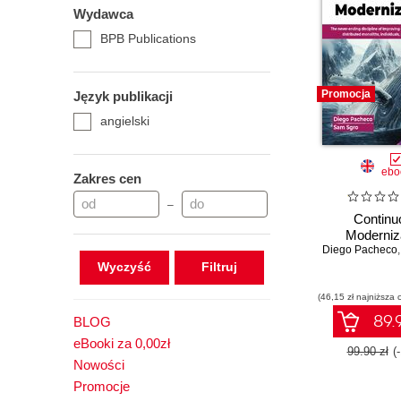
Wydawca
BPB Publications
Promocja
Język publikacji
angielski
ebo
Zakres cen
–
Continu
Moderniz
Diego Pacheco
Wyczyść
(46,15 zł najniższa 
89.9
BLOG
eBooki za 0,00zł
99.90 zł
(
Nowości
Promocje