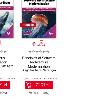
Promocja
ok
ebook
ous
Principles of Software
ation
Architecture
,
Sam Sgro
Modernization
Diego Pacheco
,
Sam Sgro
cena z 30 dni)
(36,90 zł najniższa cena z 30 dni)
1 zł
71.91 zł
-10%)
79.90 zł
(-10%)