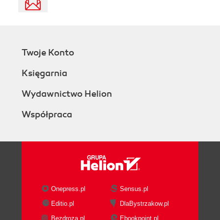
Twoje Konto
Księgarnia
Wydawnictwo Helion
Współpraca
Onepress.pl
Sensus.pl
Editio.pl
DlaBystrzakow.pl
Bezdroza.pl
Ebookpoint.pl