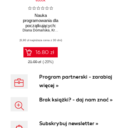
ebook
Nauka
programowania dla
początkujących:
podejście graficzne
Diana Domańska
,
Krzysztof Gdawiec
(6,90 zł najniższa cena z 30 dni)
16.80 zł
21.00 zł
(-20%)
Program partnerski - zarabiaj
więcej »
Brak książki? - daj nam znać »
Subskrybuj newsletter »