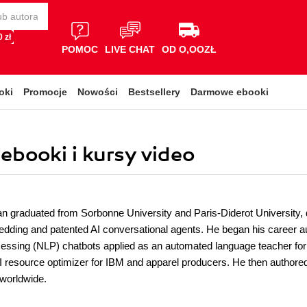
 zł
POMOC
LIVE CHAT
OD O,OOZŁ
oki
Promocje
Nowości
Bestsellery
Darmowe ebooki
ebooki i kursy video
 graduated from Sorbonne University and Paris-Diderot University, d
ding and patented AI conversational agents. He began his career autho
essing (NLP) chatbots applied as an automated language teacher fo
I resource optimizer for IBM and apparel producers. He then author
 worldwide.