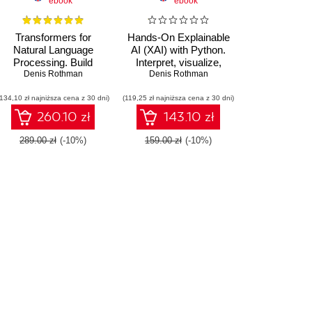
ebook
ebook
Transformers for
Hands-On Explainable
Natural Language
AI (XAI) with Python.
Processing. Build
Interpret, visualize,
innovative deep neural
Denis Rothman
explain, and integrate
Denis Rothman
network architectures
reliable AI for fair,
(134,10 zł najniższa cena z 30 dni)
for NLP with Python,
(119,25 zł najniższa cena z 30 dni)
secure, and trustworthy
PyTorch, TensorFlow,
AI apps
260.10 zł
143.10 zł
BERT, RoBERTa, and
more
289.00 zł
(-10%)
159.00 zł
(-10%)