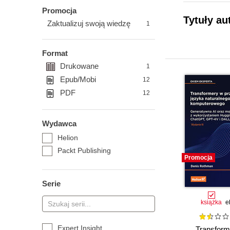
Promocja
Tytuły au
Zaktualizuj swoją wiedzę
1
Format
Drukowane
1
Epub/Mobi
12
PDF
12
Wydawca
Helion
Packt Publishing
Promocja
Serie
książka
e
Expert Insight
Transform