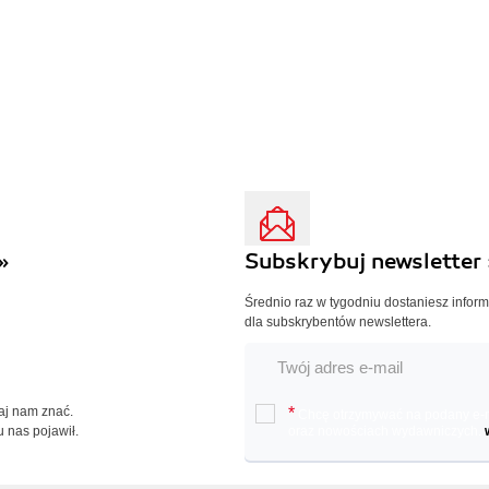
»
Subskrybuj newsletter 
Średnio raz w tygodniu dostaniesz infor
dla subskrybentów newslettera.
Daj nam znać.
*
Chcę otrzymywać na podany e-ma
u nas pojawił.
oraz nowościach wydawniczych.