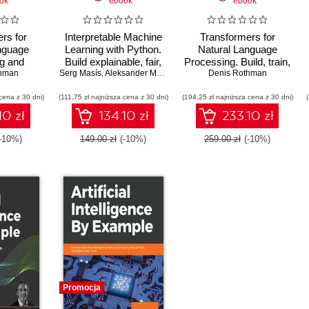
ok
ebook
ebook
rs for
Interpretable Machine
Transformers for
nguage
Learning with Python.
Natural Language
g and
Build explainable, fair,
Processing. Build, train,
ision.
thman
Serg Masís
and robust high-
,
Aleksander Molak
,
Denis Rothman
and fine-tune deep
Denis Rothman
rative AI
performance models
neural network
cena z 30 dni)
anguage
(111,75 zł najniższa cena z 30 dni)
with hands-on, real-
(194,25 zł najniższa cena z 30 dni)
architectures for NLP
 Hugging
world examples -
with Python, Hugging
10 zł
134.10 zł
233.10 zł
PT, GPT-
Second Edition
Face, and OpenAI's
L-E 3 -
GPT-3, ChatGPT, and
(-10%)
149.00 zł
(-10%)
259.00 zł
(-10%)
tion
GPT-4 - Second Edition
Promocja