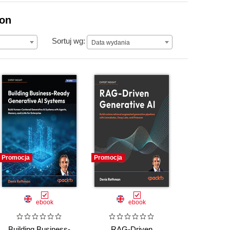
ion
Data wydania
Sortuj wg:
Data wydania
Promocja
Promocja
ebook
ebook
Building Business-
RAG-Driven