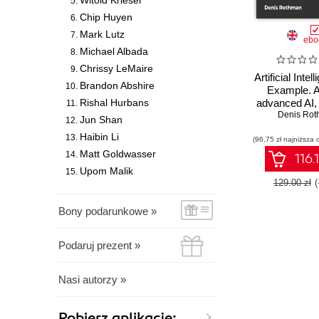
Witold Krieser
Chip Huyen
Mark Lutz
ebo
Michael Albada
Chrissy LeMaire
Artificial Inte
Brandon Abshire
Example. A
Rishal Hurbans
advanced AI,
learning, a
Denis Ro
Jun Shan
learning desig
Haibin Li
(96,75 zł najniższa 
Second Ed
Matt Goldwasser
116.
Upom Malik
129.00 zł
Bony podarunkowe »
Podaruj prezent »
Nasi autorzy »
Pobierz aplikację: