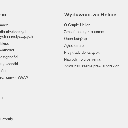
nia
Wydawnictwo Helion
mocy
O Grupie Helion
dla niewidomych,
Zostań naszym autorem!
ych i niesłyszących
Oceń książkę
klepu
Zgłoś erratę
ywatności
Przykłady do książek
dostępności
Nagrody i wyróżnienia
zty wysyłki
Zgłoś naruszenie praw autorskich
ości
nasz serwis WWW
su
i zwroty