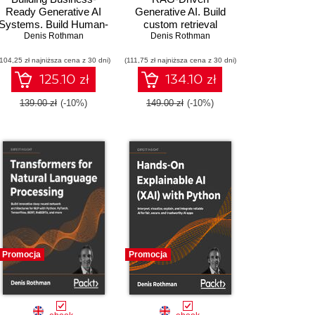
Ready Generative AI
Generative AI. Build
Systems. Build Human-
custom retrieval
Centered AI Systems
Denis Rothman
augmented generation
Denis Rothman
with Context
pipelines with
(104,25 zł najniższa cena z 30 dni)
Engineering, Agents,
(111,75 zł najniższa cena z 30 dni)
LlamaIndex, Deep
Memory, and LLMs for
Lake, and Pinecone
125.10 zł
134.10 zł
Enterprise
139.00 zł
(-10%)
149.00 zł
(-10%)
Promocja
Promocja