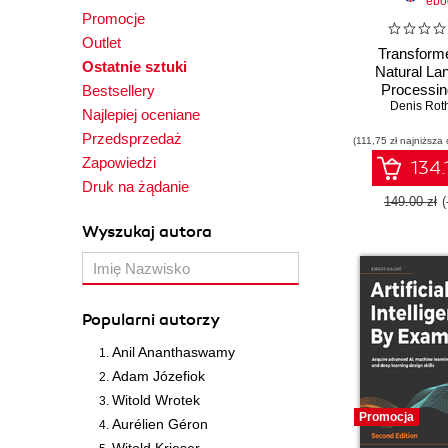
ebo
Promocje
Outlet
Transforme
Ostatnie sztuki
Natural La
Processin
Bestsellery
Computer V
Denis Ro
Najlepiej oceniane
Explore Gene
Przedsprzedaż
(111,75 zł najniższa 
and Large L
Models with
Zapowiedzi
134.
Face, ChatG
Druk na żądanie
4V, and DAL
149.00 zł
Third Edi
Wyszukaj autora
Popularni autorzy
Anil Ananthaswamy
Adam Józefiok
Witold Wrotek
Promocja
Aurélien Géron