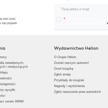
Daj nam znać.
*
Chcę otrzymywać na podany e-ma
u nas pojawił.
oraz nowościach wydawniczych.
nia
Wydawnictwo Helion
mocy
O Grupie Helion
dla niewidomych,
Zostań naszym autorem!
ych i niesłyszących
Oceń książkę
klepu
Zgłoś erratę
ywatności
Przykłady do książek
dostępności
Nagrody i wyróżnienia
zty wysyłki
Zgłoś naruszenie praw autorskich
ości
nasz serwis WWW