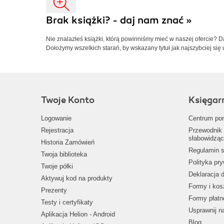
Brak książki? - daj nam znać »
Nie znalazłeś książki, którą powinniśmy mieć w naszej ofercie? 
Dołożymy wszelkich starań, by wskazany tytuł jak najszybciej się 
Twoje Konto
Księgar
Logowanie
Centrum po
Rejestracja
Przewodnik 
słabowidząc
Historia Zamówień
Regulamin s
Twoja biblioteka
Polityka pr
Twoje półki
Deklaracja 
Aktywuj kod na produkty
Formy i kos
Prezenty
Formy płatn
Testy i certyfikaty
Usprawnij 
Aplikacja Helion - Android
Blog