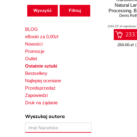
Natural La
Wyczyść
Processing. Bui
and fine-tu
Denis Ro
neural ne
(194,25 zł najniższa
architecture
BLOG
with Python,
233.
eBooki za 0,00zł
Face, and O
GPT-3, Chat
Nowości
259.00 zł
GPT-4 - Secon
Promocje
Outlet
Ostatnie sztuki
Bestsellery
Najlepiej oceniane
Przedsprzedaż
Zapowiedzi
Druk na żądanie
Wyszukaj autora