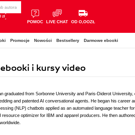
 zł
POMOC
LIVE CHAT
OD O,OOZŁ
oki
Promocje
Nowości
Bestsellery
Darmowe ebooki
ebooki i kursy video
 graduated from Sorbonne University and Paris-Diderot University, d
ding and patented AI conversational agents. He began his career autho
essing (NLP) chatbots applied as an automated language teacher fo
I resource optimizer for IBM and apparel producers. He then author
 worldwide.