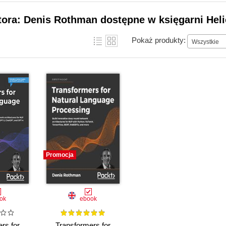
tora: Denis Rothman dostępne w księgarni Hel
Pokaż produkty:
Wszystkie
Promocja
ok
ebook
rs for
Transformers for