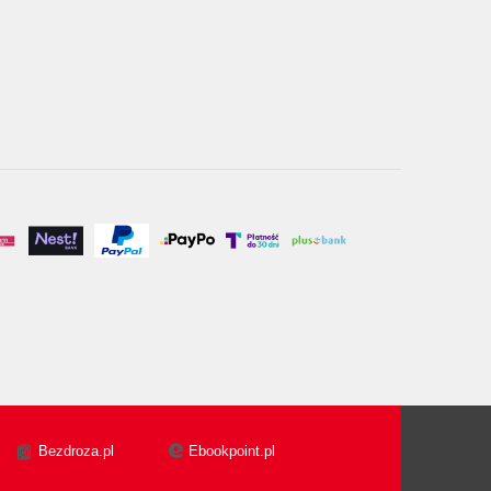
Bezdroza.pl
Ebookpoint.pl