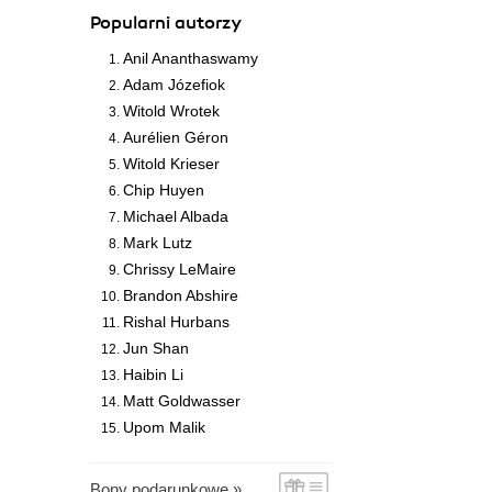
Popularni autorzy
Anil Ananthaswamy
Adam Józefiok
Witold Wrotek
Aurélien Géron
Witold Krieser
Chip Huyen
Michael Albada
Mark Lutz
Chrissy LeMaire
Brandon Abshire
Rishal Hurbans
Jun Shan
Haibin Li
Matt Goldwasser
Upom Malik
Bony podarunkowe »