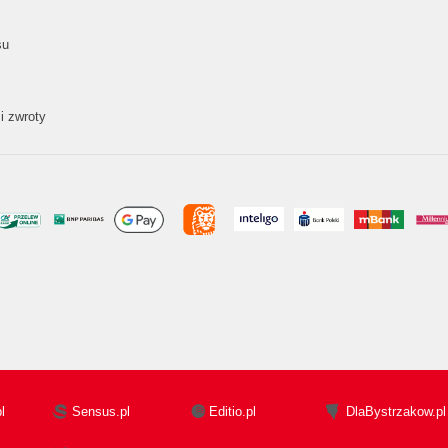
su
i zwroty
l
Sensus.pl
Editio.pl
DlaBystrzakow.pl