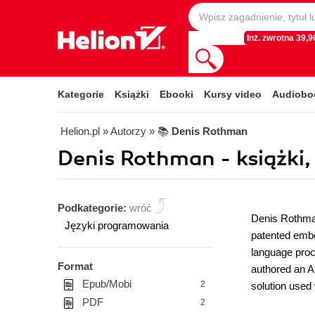
Inż. zwrotna 39,90
Kategorie
Książki
Ebooki
Kursy video
Audiobo
Helion.pl
» Autorzy
» 📚
Denis Rothman
Denis Rothman - książki, 
Podkategorie:
wróć
Denis Rothman
Języki programowania
patented embed
language proc
Format
authored an A
Epub/Mobi
2
solution used
PDF
2