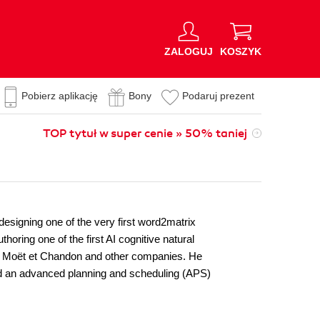
ZALOGUJ
KOSZYK
Pobierz aplikację
Bony
Podaruj prezent
TOP tytuł w super cenie » 50% taniej
esigning one of the very first word2matrix
ring one of the first AI cognitive natural
r Moët et Chandon and other companies. He
ed an advanced planning and scheduling (APS)