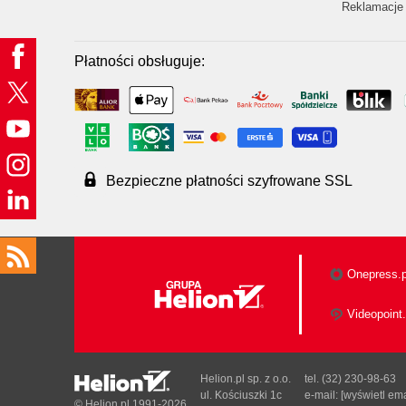
Reklamacje 
Płatności obsługuje:
Bezpieczne płatności szyfrowane SSL
Onepress.p
Videopoint.
Helion.pl sp. z o.o.
tel. (32) 230-98-63
ul. Kościuszki 1c
e-mail:
[wyświetl ema
© Helion.pl 1991-2026