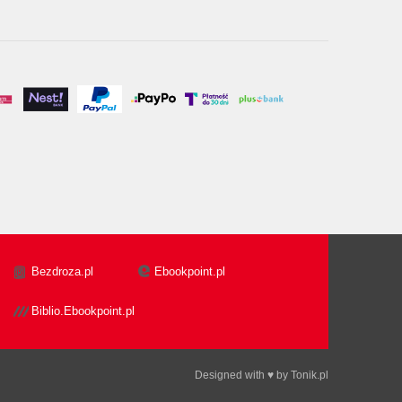
Bezdroza.pl
Ebookpoint.pl
Biblio.Ebookpoint.pl
Designed with ♥ by
Tonik.pl