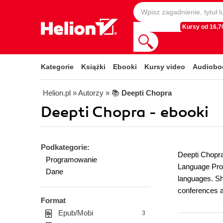
Kursy od 16,70
Kategorie
Książki
Ebooki
Kursy video
Audiobo
Helion.pl
» Autorzy
» 📚
Deepti Chopra
Deepti Chopra - ebooki
Podkategorie:
Deepti Chopra 
Programowanie
Language Proce
Dane
languages. Sh
conferences a
Format
Epub/Mobi
3