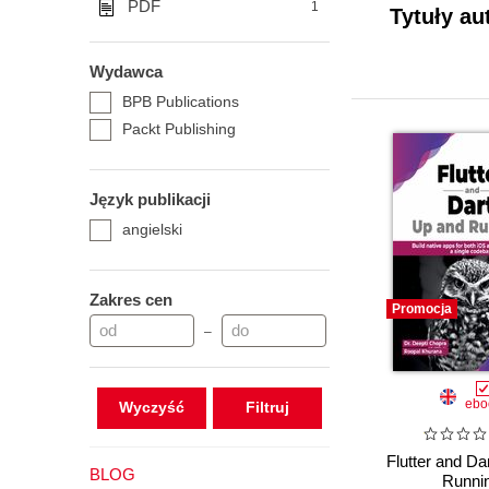
PDF
1
Tytuły au
Wydawca
BPB Publications
Packt Publishing
Język publikacji
angielski
Zakres cen
Promocja
–
ebo
Wyczyść
Flutter and Da
BLOG
Runni