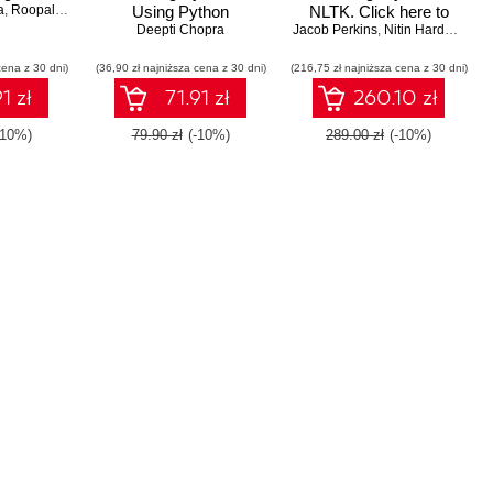
a
,
Roopal Khurana
Using Python
NLTK. Click here to
Deepti Chopra
Jacob Perkins
enter text
,
Nitin Hardeniya
,
D
cena z 30 dni)
(36,90 zł najniższa cena z 30 dni)
(216,75 zł najniższa cena z 30 dni)
1 zł
71.91 zł
260.10 zł
-10%)
79.90 zł
(-10%)
289.00 zł
(-10%)