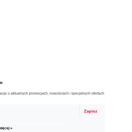
»
macje o aktualnych promocjach, nowościach i specjalnych ofertach
Zapisz
il informacje o zniżkach, promocjach
więcej »