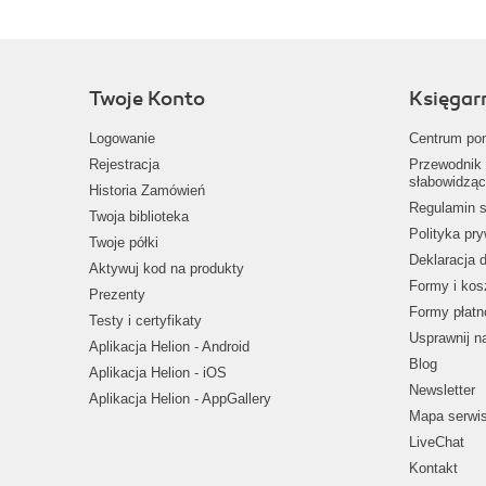
Twoje Konto
Księgar
Logowanie
Centrum po
Rejestracja
Przewodnik 
słabowidząc
Historia Zamówień
Regulamin s
Twoja biblioteka
Polityka pr
Twoje półki
Deklaracja 
Aktywuj kod na produkty
Formy i kos
Prezenty
Formy płatn
Testy i certyfikaty
Usprawnij 
Aplikacja Helion - Android
Blog
Aplikacja Helion - iOS
Newsletter
Aplikacja Helion - AppGallery
Mapa serwi
LiveChat
Kontakt