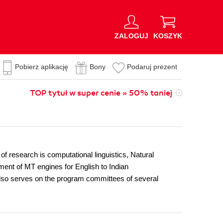
ZALOGUJ
KOSZYK
Pobierz aplikację
Bony
Podaruj prezent
TOP tytuł w super cenie » 50% taniej
of research is computational linguistics, Natural
pment of MT engines for English to Indian
also serves on the program committees of several