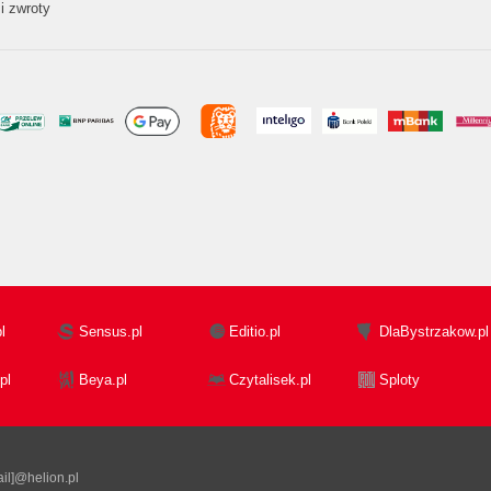
i zwroty
l
Sensus.pl
Editio.pl
DlaBystrzakow.pl
pl
Beya.pl
Czytalisek.pl
Sploty
il]@helion.pl