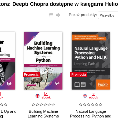
tora: Deepti Chopra dostępne w księgarni Heli
Pokaż produkty:
Wszystkie
Promocja
Promocja
ok
ebook
ebook
rt: Up and
Building Machine
Natural Language
ng
Learning Systems
Processing: Python and