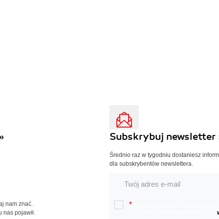
»
Subskrybuj newsletter 
Średnio raz w tygodniu dostaniesz infor
dla subskrybentów newslettera.
Daj nam znać.
*
Chcę otrzymywać na podany e-ma
u nas pojawił.
oraz nowościach wydawniczych.