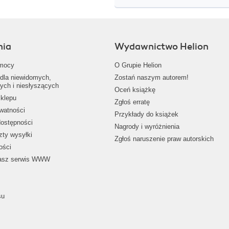
nia
Wydawnictwo Helion
mocy
O Grupie Helion
dla niewidomych,
Zostań naszym autorem!
ych i niesłyszących
Oceń książkę
klepu
Zgłoś erratę
ywatności
Przykłady do książek
dostępności
Nagrody i wyróżnienia
zty wysyłki
Zgłoś naruszenie praw autorskich
ości
nasz serwis WWW
su