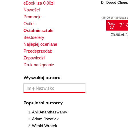
eBooki za 0,00zł
Dr. Deepti Chopr
Nowości
Promocje
(36,90 zł najniższa 
Outlet
71.9
Ostatnie sztuki
79.90 zł
(
Bestsellery
Najlepiej oceniane
Przedsprzedaż
Zapowiedzi
Druk na żądanie
Wyszukaj autora
Popularni autorzy
Anil Ananthaswamy
Adam Józefiok
Witold Wrotek