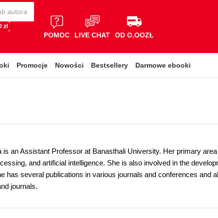
 zł
POMOC
LIVE CHAT
OD O,OOZŁ
oki
Promocje
Nowości
Bestsellery
Darmowe ebooki
is an Assistant Professor at Banasthali University. Her primary area 
ssing, and artificial intelligence. She is also involved in the develo
e has several publications in various journals and conferences and 
nd journals.