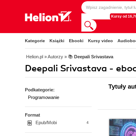
Kursy od 16,70
Kategorie
Książki
Ebooki
Kursy video
Audiobo
Helion.pl
» Autorzy
» 📚
Deepali Srivastava
Deepali Srivastava - ebo
Tytuły au
Podkategorie:
Programowanie
Format
Epub/Mobi
4