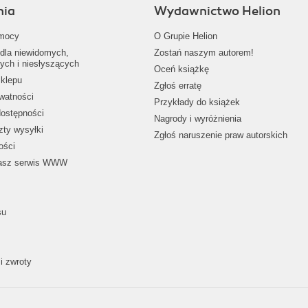
nia
Wydawnictwo Helion
mocy
O Grupie Helion
dla niewidomych,
Zostań naszym autorem!
ych i niesłyszących
Oceń książkę
klepu
Zgłoś erratę
ywatności
Przykłady do książek
dostępności
Nagrody i wyróżnienia
zty wysyłki
Zgłoś naruszenie praw autorskich
ości
nasz serwis WWW
su
i zwroty