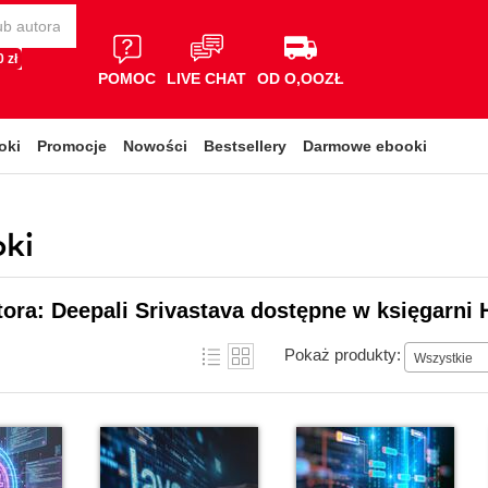
 zł
POMOC
LIVE CHAT
OD O,OOZŁ
oki
Promocje
Nowości
Bestsellery
Darmowe ebooki
oki
tora: Deepali Srivastava dostępne w księgarni 
Pokaż produkty:
Wszystkie