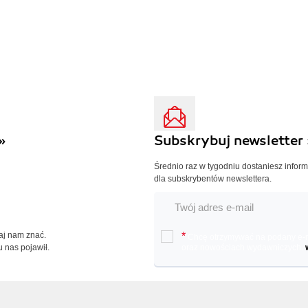
»
Subskrybuj newsletter 
Średnio raz w tygodniu dostaniesz infor
dla subskrybentów newslettera.
Daj nam znać.
*
Chcę otrzymywać na podany e-ma
u nas pojawił.
oraz nowościach wydawniczych.