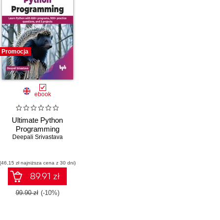
Promocja
ebook
Ultimate Python
Programming
Deepali Srivastava
(46,15 zł najniższa cena z 30 dni)
89.91 zł
99.90 zł
(-10%)