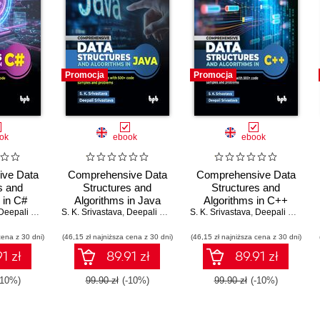
Promocja
Promocja
ok
ebook
ebook
ve Data
Comprehensive Data
Comprehensive Data
s and
Structures and
Structures and
 in C#
Algorithms in Java
Algorithms in C++
eepali Srivastava
S. K. Srivastava
,
Deepali Srivastava
S. K. Srivastava
,
Deepali Srivastava
cena z 30 dni)
(46,15 zł najniższa cena z 30 dni)
(46,15 zł najniższa cena z 30 dni)
1 zł
89.91 zł
89.91 zł
-10%)
99.90 zł
(-10%)
99.90 zł
(-10%)