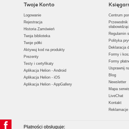
Twoje Konto
Księgar
Logowanie
Centrum po
Rejestracja
Przewodnik 
słabowidząc
Historia Zamówień
Regulamin s
Twoja biblioteka
Polityka pr
Twoje półki
Deklaracja 
Aktywuj kod na produkty
Formy i kos
Prezenty
Formy płatn
Testy i certyfikaty
Usprawnij 
Aplikacja Helion - Android
Blog
Aplikacja Helion - iOS
Newsletter
Aplikacja Helion - AppGallery
Mapa serwi
LiveChat
Kontakt
Reklamacje 
Płatności obsługuje: