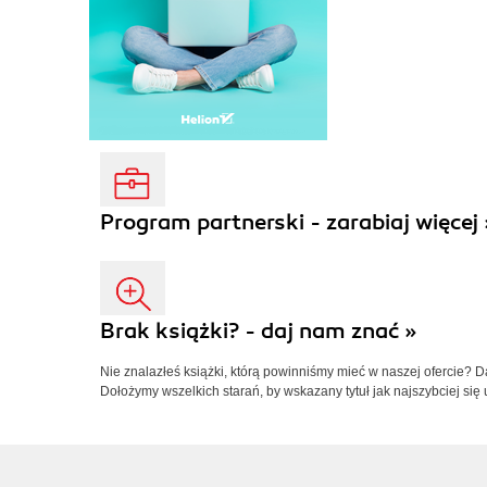
Program partnerski - zarabiaj więcej 
Brak książki? - daj nam znać »
Nie znalazłeś książki, którą powinniśmy mieć w naszej ofercie? 
Dołożymy wszelkich starań, by wskazany tytuł jak najszybciej się 