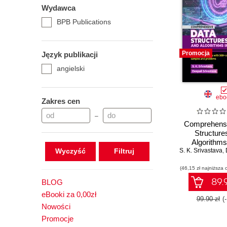
Wydawca
BPB Publications
Promocja
Język publikacji
angielski
ebo
Zakres cen
–
Comprehensi
Structure
Algorithms
Wyczyść
S. K. Srivastava
,
D
(46,15 zł najniższa 
89.9
BLOG
eBooki za 0,00zł
99.90 zł
(
Nowości
Promocje