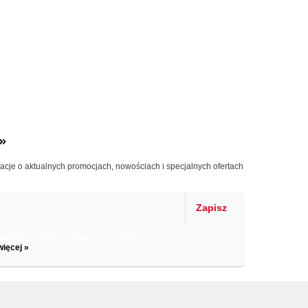
»
macje o aktualnych promocjach, nowościach i specjalnych ofertach
Zapisz
il informacje o zniżkach, promocjach
więcej »