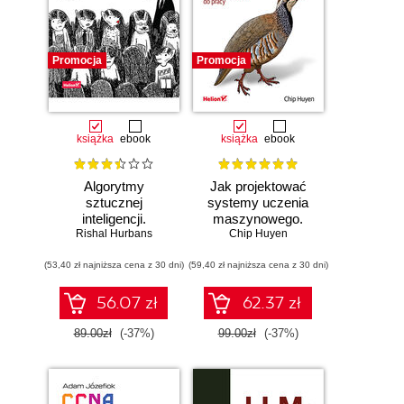
Promocja
Promocja
książka
ebook
książka
ebook
Algorytmy
Jak projektować
sztucznej
systemy uczenia
inteligencji.
maszynowego.
Rishal Hurbans
Ilustrowany
Chip Huyen
Iteracyjne
przewodnik
tworzenie aplikacji
(53,40 zł najniższa cena z 30 dni)
(59,40 zł najniższa cena z 30 dni)
gotowych do pracy
56.07 zł
62.37 zł
89.00zł
(-37%)
99.00zł
(-37%)