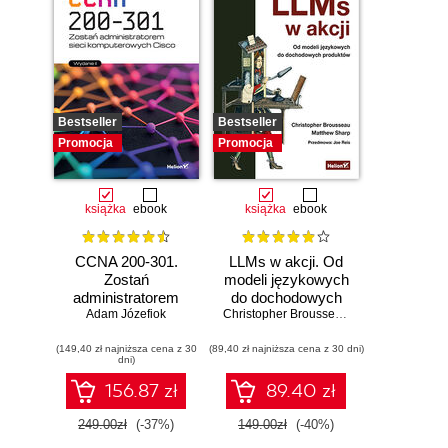
Bestseller
Bestseller
Promocja
Promocja
książka
ebook
książka
ebook
CCNA 200-301.
LLMs w akcji. Od
Zostań
modeli językowych
administratorem
do dochodowych
Adam Józefiok
sieci
produktów
Christopher Brousseau
,
Matt Sharp
komputerowych
(149,40 zł najniższa cena z 30
Cisco. Wydanie II
(89,40 zł najniższa cena z 30 dni)
dni)
156.87 zł
89.40 zł
249.00zł
(-37%)
149.00zł
(-40%)