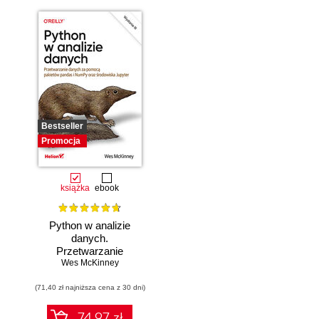
Bestseller
Promocja
książka
ebook
Python w analizie
danych.
Przetwarzanie
danych za pomocą
Wes McKinney
pakietów pandas i
(71,40 zł najniższa cena z 30 dni)
NumPy oraz
środowiska
Jupyter. Wydanie
74.97 zł