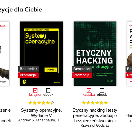
ycje dla Ciebie
Bestseller
Bestseller
Be
Promocja
Promocja
Pr
książka
ebook
książka
ebook
rzenie
Systemy operacyjne.
Etyczny hacking i testy
Wydanie V
penetracyjne. Zadbaj o
da
odeli
Andrew S. Tanenbaum
,
Herbert Bos
bezpieczeństwo sieci
Krzysztof Godzisz
LAN i WLAN