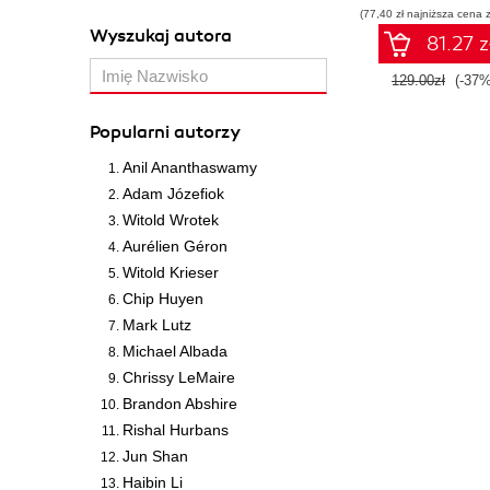
(77,40 zł najniższa cena z
Wyszukaj autora
81.27 z
129.00zł
(-37%
Popularni autorzy
Anil Ananthaswamy
Adam Józefiok
Witold Wrotek
Aurélien Géron
Witold Krieser
Chip Huyen
Mark Lutz
Michael Albada
Chrissy LeMaire
Brandon Abshire
Rishal Hurbans
Jun Shan
Haibin Li