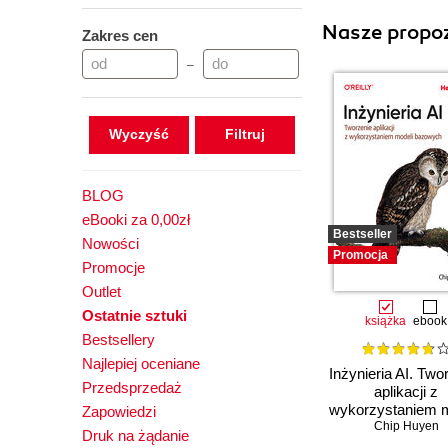
Nasze propoz
Zakres cen
–
Wyczyść
BLOG
eBooki za 0,00zł
Bestseller
Nowości
Promocja
Promocje
Outlet
Ostatnie sztuki
książka
ebook
Bestsellery
Najlepiej oceniane
Inżynieria AI. Two
Przedsprzedaż
aplikacji z
wykorzystaniem m
Zapowiedzi
bazowych
Chip Huyen
Druk na żądanie