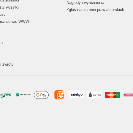
dostępności
Nagrody i wyróżnienia
zty wysyłki
Zgłoś naruszenie praw autorskich
ości
nasz serwis WWW
su
i zwroty