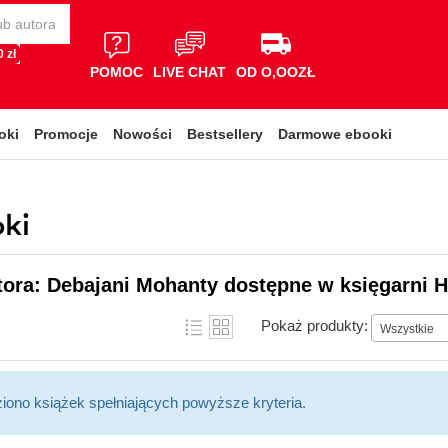
 zł
POMOC
LIVE CHAT
OD O,OOZŁ
oki
Promocje
Nowości
Bestsellery
Darmowe ebooki
ki
tora: Debajani Mohanty dostępne w księgarni H
Pokaż produkty:
Wszystkie
ziono książek spełniających powyższe kryteria.