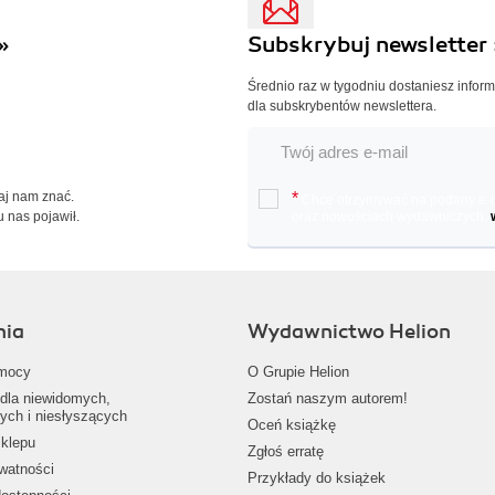
»
Subskrybuj newsletter 
Średnio raz w tygodniu dostaniesz infor
dla subskrybentów newslettera.
Daj nam znać.
*
Chcę otrzymywać na podany e-ma
u nas pojawił.
oraz nowościach wydawniczych.
nia
Wydawnictwo Helion
mocy
O Grupie Helion
dla niewidomych,
Zostań naszym autorem!
ych i niesłyszących
Oceń książkę
klepu
Zgłoś erratę
ywatności
Przykłady do książek