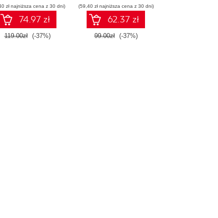
40 zł najniższa cena z 30 dni)
rodowiska Jupyter.
(59,40 zł najniższa cena z 30 dni)
Wydanie III
74.97 zł
62.37 zł
119.00zł
(-37%)
99.00zł
(-37%)