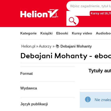
Kursy od 16,70
Kategorie
Książki
Ebooki
Kursy video
Audiobo
Helion.pl
» Autorzy
» 📚
Debajani Mohanty
Debajani Mohanty - eboo
Tytuły au
Format
Wydawca
Nie znale
Język publikacji