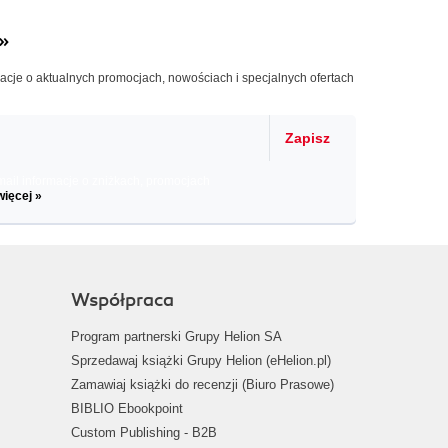
»
macje o aktualnych promocjach, nowościach i specjalnych ofertach
Zapisz
il informacje o zniżkach, promocjach
więcej »
Współpraca
Program partnerski Grupy Helion SA
Sprzedawaj książki Grupy Helion (eHelion.pl)
Zamawiaj książki do recenzji (Biuro Prasowe)
BIBLIO Ebookpoint
Custom Publishing - B2B