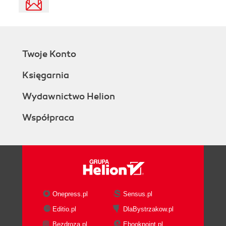
Twoje Konto
Księgarnia
Wydawnictwo Helion
Współpraca
Onepress.pl
Sensus.pl
Editio.pl
DlaBystrzakow.pl
Bezdroza.pl
Ebookpoint.pl