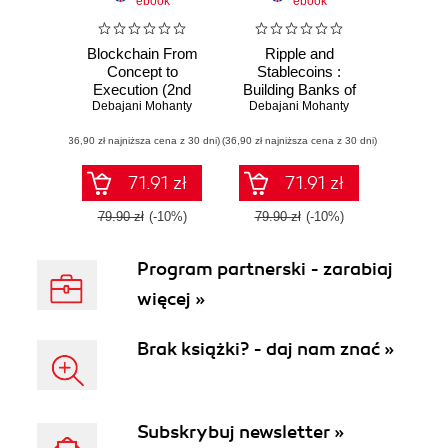
ebook
ebook
Blockchain From
Ripple and
Concept to
Stablecoins :
Execution (2nd
Building Banks of
Debajani Mohanty
Edition)
Debajani Mohanty
Tomorrow
(36,90 zł najniższa cena z 30 dni)
(36,90 zł najniższa cena z 30 dni)
71.91 zł
71.91 zł
79.90 zł
(-10%)
79.90 zł
(-10%)
Program partnerski - zarabiaj
więcej »
Brak książki? - daj nam znać »
Subskrybuj newsletter »